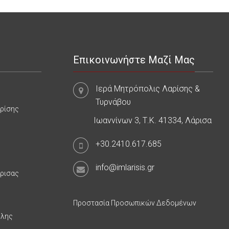
Επικοινωνήστε Μαζί Μας
Ιερά Μητρόπολις Λαρίσης &
Τυρνάβου
αρίσης
Ιωαννίνων 3, Τ.Κ. 41334, Λάρισα
+30.2410.617.685
info@imlarisis.gr
άρισας
Προστασία Προσωπικών Δεδομένων
υλης