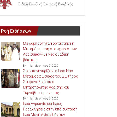
Ροή Ειδήσεων
Με λαμπρότητα εορτάστηκε η
Μεταμόρφωση στο «χωριό των
Λαρισαίων» με νέα ομαδική
βάπτιση.
By imlarisis on Αυγ 7, 2026
Στον πανηγυρίζοντα Ιερό Ναό
Μεταμορφώσεως του Σωτήρος
Στεφανοβικείου ο
Μητροπολίτης Λαρίσης και
Τυρνάβου Ιερώνυμος.
By imlarisis on Αυγ 6, 2026
Ιερά Αγρυπνία και Ιερές
Παρακλήσεις στην υπό σύσταση
Ιερά Μονή Αγίων Πάντων