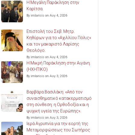
Η Μεγάλη Παράκληση στην
Καρίτσα.
By imlarisis on Αυγ 4, 2026
Επιστολή του Σεβ. Μητρ.
Κηθύρων για το «Αχιλλίου Πόλις»
και τον μακαριστό Λαρίσης
Θεολόγο.
By imlarisis on Αυγ 4, 2026
Η Μικρή Παράκληση στην Αιγάνη.
(ΗΧΗΤΙΚΟ)
By imlarisis on Αυγ 3, 2026
Βαρβάρα Βασιλάκη: «Από τον
συναισθηματικό κατακερματισμό
στη σύνθεση: η Ορθοδοξία και η
ψυχική υγεία της Ευρώπης».
By imlarisis on Αυγ 3, 2026
Ιερά Αγρυπνία για την εορτή της
Μεταμορφώσεως του Σωτήρος