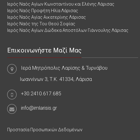
Ιερός Ναός Αγίων Κωνσταντίνου και Ελένης Λάρισας
Ιερός Ναός Προφήτη Ηλία Λάρισας
Ιερός Ναός Αγίας Αικατερίνης Λάρισας
Ιερός Ναός της Του Θεού Σοφίας
Ιερός Ναός Αγίων Δώδεκα Αποστόλων Γιάννουλης Λάρισας
Επικοινωνήστε Μαζί Μας
Ιερά Μητρόπολις Λαρίσης & Τυρνάβου
Ιωαννίνων 3, Τ.Κ. 41334, Λάρισα
+30.2410.617.685
info@imlarisis.gr
Προστασία Προσωπικών Δεδομένων