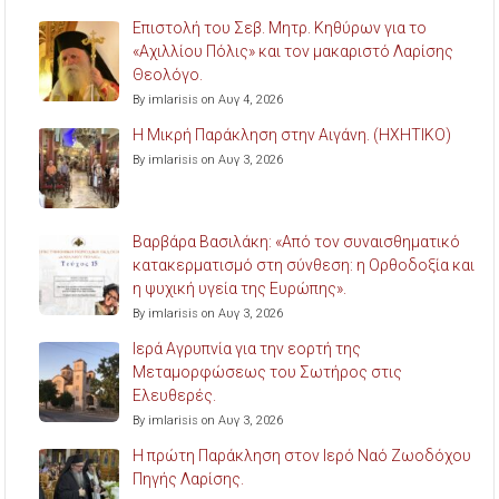
Επιστολή του Σεβ. Μητρ. Κηθύρων για το
«Αχιλλίου Πόλις» και τον μακαριστό Λαρίσης
Θεολόγο.
By imlarisis on Αυγ 4, 2026
Η Μικρή Παράκληση στην Αιγάνη. (ΗΧΗΤΙΚΟ)
By imlarisis on Αυγ 3, 2026
Βαρβάρα Βασιλάκη: «Από τον συναισθηματικό
κατακερματισμό στη σύνθεση: η Ορθοδοξία και
η ψυχική υγεία της Ευρώπης».
By imlarisis on Αυγ 3, 2026
Ιερά Αγρυπνία για την εορτή της
Μεταμορφώσεως του Σωτήρος στις
Ελευθερές.
By imlarisis on Αυγ 3, 2026
Η πρώτη Παράκληση στον Ιερό Ναό Ζωοδόχου
Πηγής Λαρίσης.