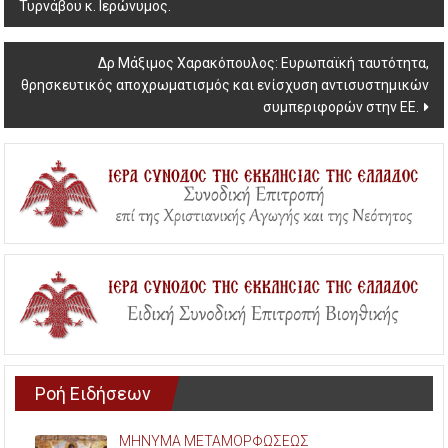
Τυρνάβου κ. Ιερώνυμος.
navigation
Δρ Μάξιμος Χαρακόπουλος: Ευρωπαϊκή ταυτότητα,
θρησκευτικός αποχρωματισμός και ενίσχυση αντισυστημικών
συμπεριφορών στην ΕΕ.
Ροή Ειδήσεων
ΜΗΝΥΜΑ ΜΕΤΑΜΟΡΦΩΣΕΩΣ