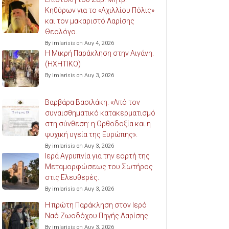
Κηθύρων για το «Αχιλλίου Πόλις»
και τον μακαριστό Λαρίσης
Θεολόγο.
By imlarisis on Αυγ 4, 2026
Η Μικρή Παράκληση στην Αιγάνη.
(ΗΧΗΤΙΚΟ)
By imlarisis on Αυγ 3, 2026
Βαρβάρα Βασιλάκη: «Από τον
συναισθηματικό κατακερματισμό
στη σύνθεση: η Ορθοδοξία και η
ψυχική υγεία της Ευρώπης».
By imlarisis on Αυγ 3, 2026
Ιερά Αγρυπνία για την εορτή της
Μεταμορφώσεως του Σωτήρος
στις Ελευθερές.
By imlarisis on Αυγ 3, 2026
Η πρώτη Παράκληση στον Ιερό
Ναό Ζωοδόχου Πηγής Λαρίσης.
By imlarisis on Αυγ 3, 2026