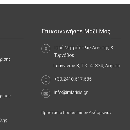
Επικοινωνήστε Μαζί Μας
Ιερά Μητρόπολις Λαρίσης &
Τυρνάβου
αρίσης
Ιωαννίνων 3, Τ.Κ. 41334, Λάρισα
+30.2410.617.685
info@imlarisis.gr
άρισας
Προστασία Προσωπικών Δεδομένων
υλης