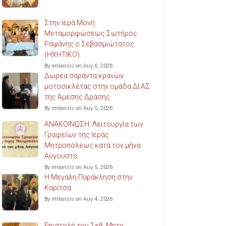
Στην Ιερά Μονή
Μεταμορφώσεως Σωτήρος
Ραψάνης ο Σεβασμιώτατος.
(ΗΧΗΤΙΚΟ)
By imlarisis on Αυγ 6, 2026
Δωρέα σαράντα κρανών
μοτοσικλέτας στην ομάδα ΔΙ.ΑΣ.
της Άμεσης Δράσης.
By imlarisis on Αυγ 5, 2026
ΑΝΑΚΟΙΝΩΣΗ: Λειτουργία των
Γραφείων της Ιεράς
Μητροπόλεως κατά τον μήνα
Αύγουστο.
By imlarisis on Αυγ 5, 2026
Η Μεγάλη Παράκληση στην
Καρίτσα.
By imlarisis on Αυγ 4, 2026
Επιστολή του Σεβ. Μητρ.