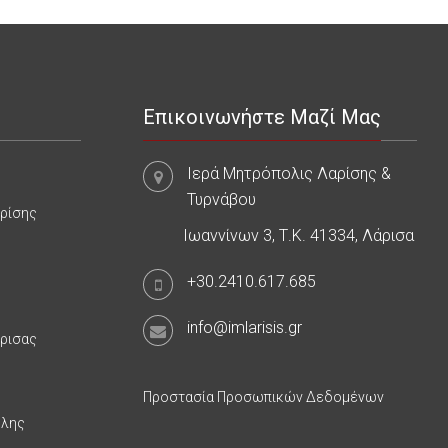
Επικοινωνήστε Μαζί Μας
Ιερά Μητρόπολις Λαρίσης &
Τυρνάβου
αρίσης
Ιωαννίνων 3, Τ.Κ. 41334, Λάρισα
+30.2410.617.685
info@imlarisis.gr
άρισας
Προστασία Προσωπικών Δεδομένων
υλης