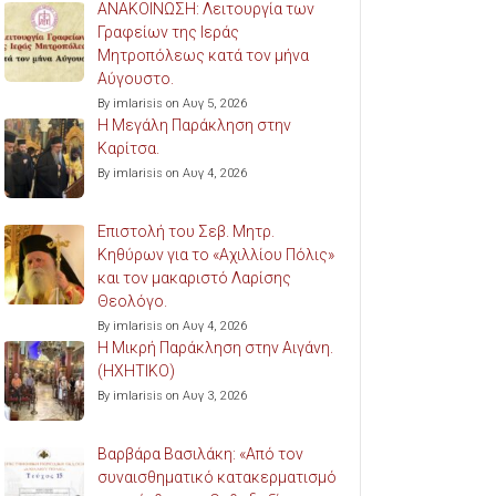
ΑΝΑΚΟΙΝΩΣΗ: Λειτουργία των
Γραφείων της Ιεράς
Μητροπόλεως κατά τον μήνα
Αύγουστο.
By imlarisis on Αυγ 5, 2026
Η Μεγάλη Παράκληση στην
Καρίτσα.
By imlarisis on Αυγ 4, 2026
Επιστολή του Σεβ. Μητρ.
Κηθύρων για το «Αχιλλίου Πόλις»
και τον μακαριστό Λαρίσης
Θεολόγο.
By imlarisis on Αυγ 4, 2026
Η Μικρή Παράκληση στην Αιγάνη.
(ΗΧΗΤΙΚΟ)
By imlarisis on Αυγ 3, 2026
Βαρβάρα Βασιλάκη: «Από τον
συναισθηματικό κατακερματισμό