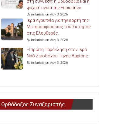
στη σύνθεση: η Ορθοδοξία και η
ψυχική υγεία της Ευρώπης».
By imlarisis on Αυγ 3, 2026
Ιερά Αγρυπνία για την εορτή της
Μεταμορφώσεως του Σωτήρος
στις Ελευθερές.
By imlarisis on Αυγ 3, 2026
Η πρώτη Παράκληση στον Ιερό
Ναό Ζωοδόχου Πηγής Λαρίσης.
By imlarisis on Αυγ 3, 2026
Ορθόδοξος Συναξαριστής