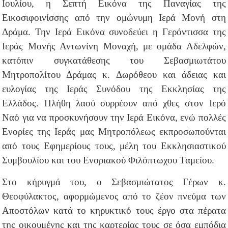
Ιουλίου, η Σεπτή Εικόνα της Παναγίας της
Εικοσιφοινίσσης από την ομώνυμη Ιερά Μονή στη
Δράμα. Την Ιερά Εικόνα συνοδεύει η Γερόντισσα της
Ιεράς Μονής Αντωνίνη Μοναχή, με ομάδα Αδελφών,
κατόπιν συγκατάθεσης του Σεβασμιωτάτου
Μητροπολίτου Δράμας κ. Δωρόθεου και άδειας και
ευλογίας της Ιεράς Συνόδου της Εκκλησίας της
Ελλάδος. Πλήθη λαού συρρέουν από χθες στον Ιερό
Ναό για να προσκυνήσουν την Ιερά Εικόνα, ενώ πολλές
Ενορίες της Ιεράς μας Μητροπόλεως εκπροσωπούνται
από τους Εφημερίους τους, μέλη του Εκκλησιαστικού
Συμβουλίου και του Ενοριακού Φιλόπτωχου Ταμείου.
Στο κήρυγμά του, ο Σεβασμιώτατος Γέρων κ.
Θεοφύλακτος, αφορμώμενος από το ζέον πνεύμα των
Αποστόλων κατά το κηρυκτικό τους έργο στα πέρατα
της οικουμένης και της καρτερίας τους σε όσα εμπόδια