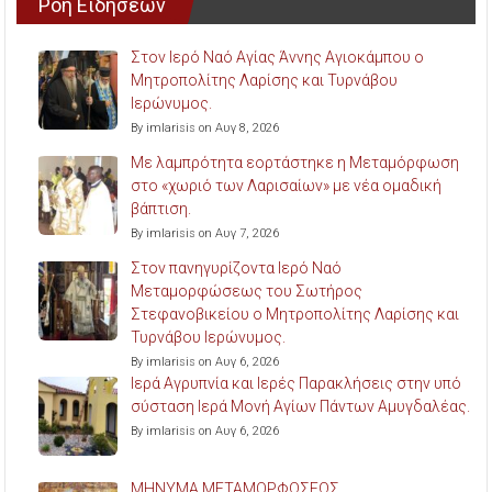
Ροή Ειδήσεων
Στον Ιερό Ναό Αγίας Άννης Αγιοκάμπου ο
Μητροπολίτης Λαρίσης και Τυρνάβου
Ιερώνυμος.
By imlarisis on Αυγ 8, 2026
Με λαμπρότητα εορτάστηκε η Μεταμόρφωση
στο «χωριό των Λαρισαίων» με νέα ομαδική
βάπτιση.
By imlarisis on Αυγ 7, 2026
Στον πανηγυρίζοντα Ιερό Ναό
Μεταμορφώσεως του Σωτήρος
Στεφανοβικείου ο Μητροπολίτης Λαρίσης και
Τυρνάβου Ιερώνυμος.
By imlarisis on Αυγ 6, 2026
Ιερά Αγρυπνία και Ιερές Παρακλήσεις στην υπό
σύσταση Ιερά Μονή Αγίων Πάντων Αμυγδαλέας.
By imlarisis on Αυγ 6, 2026
ΜΗΝΥΜΑ ΜΕΤΑΜΟΡΦΩΣΕΩΣ