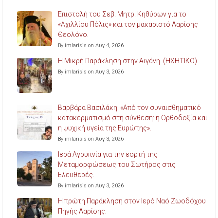
Επιστολή του Σεβ. Μητρ. Κηθύρων για το
«Αχιλλίου Πόλις» και τον μακαριστό Λαρίσης
Θεολόγο.
By imlarisis on Αυγ 4, 2026
Η Μικρή Παράκληση στην Αιγάνη. (ΗΧΗΤΙΚΟ)
By imlarisis on Αυγ 3, 2026
Βαρβάρα Βασιλάκη: «Από τον συναισθηματικό
κατακερματισμό στη σύνθεση: η Ορθοδοξία και
η ψυχική υγεία της Ευρώπης».
By imlarisis on Αυγ 3, 2026
Ιερά Αγρυπνία για την εορτή της
Μεταμορφώσεως του Σωτήρος στις
Ελευθερές.
By imlarisis on Αυγ 3, 2026
Η πρώτη Παράκληση στον Ιερό Ναό Ζωοδόχου
Πηγής Λαρίσης.