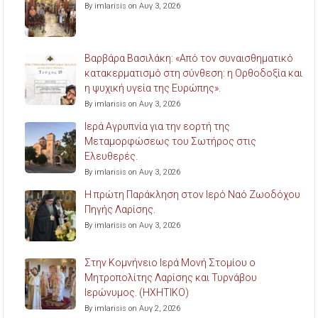
By imlarisis on Αυγ 3, 2026
Βαρβάρα Βασιλάκη: «Από τον συναισθηματικό
κατακερματισμό στη σύνθεση: η Ορθοδοξία και
η ψυχική υγεία της Ευρώπης».
By imlarisis on Αυγ 3, 2026
Ιερά Αγρυπνία για την εορτή της
Μεταμορφώσεως του Σωτήρος στις
Ελευθερές.
By imlarisis on Αυγ 3, 2026
Η πρώτη Παράκληση στον Ιερό Ναό Ζωοδόχου
Πηγής Λαρίσης.
By imlarisis on Αυγ 3, 2026
Στην Κομνήνειο Ιερά Μονή Στομίου ο
Μητροπολίτης Λαρίσης και Τυρνάβου
Ιερώνυμος. (ΗΧΗΤΙΚΟ)
By imlarisis on Αυγ 2, 2026