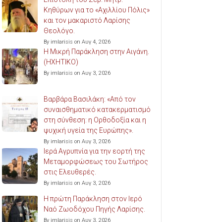
Κηθύρων για το «Αχιλλίου Πόλις»
και τον μακαριστό Λαρίσης
Θεολόγο.
By imlarisis on Αυγ 4, 2026
Η Μικρή Παράκληση στην Αιγάνη.
(ΗΧΗΤΙΚΟ)
By imlarisis on Αυγ 3, 2026
Βαρβάρα Βασιλάκη: «Από τον
συναισθηματικό κατακερματισμό
στη σύνθεση: η Ορθοδοξία και η
ψυχική υγεία της Ευρώπης».
By imlarisis on Αυγ 3, 2026
Ιερά Αγρυπνία για την εορτή της
Μεταμορφώσεως του Σωτήρος
στις Ελευθερές.
By imlarisis on Αυγ 3, 2026
Η πρώτη Παράκληση στον Ιερό
Ναό Ζωοδόχου Πηγής Λαρίσης.
By imlarisis on Αυγ 3, 2026