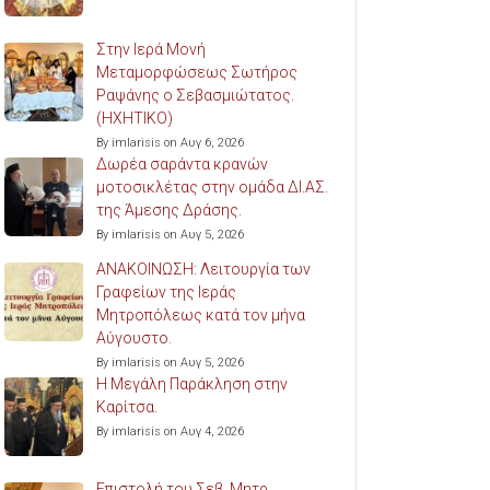
Στην Ιερά Μονή
Μεταμορφώσεως Σωτήρος
Ραψάνης ο Σεβασμιώτατος.
(ΗΧΗΤΙΚΟ)
By imlarisis on Αυγ 6, 2026
Δωρέα σαράντα κρανών
μοτοσικλέτας στην ομάδα ΔΙ.ΑΣ.
της Άμεσης Δράσης.
By imlarisis on Αυγ 5, 2026
ΑΝΑΚΟΙΝΩΣΗ: Λειτουργία των
Γραφείων της Ιεράς
Μητροπόλεως κατά τον μήνα
Αύγουστο.
By imlarisis on Αυγ 5, 2026
Η Μεγάλη Παράκληση στην
Καρίτσα.
By imlarisis on Αυγ 4, 2026
Επιστολή του Σεβ. Μητρ.