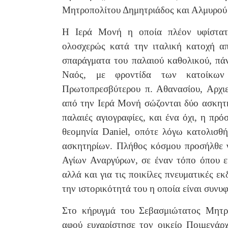
Μητροπολίτου Δημητριάδος και Αλμυρού κ
Η Ιερά Μονή η οποία πλέον υφίστατ
ολοσχερώς κατά την ιταλική κατοχή απ
σπαράγματα του παλαιού καθολικού, πάν
Ναός, με φροντίδα των κατοίκων 
Πρωτοπρεσβύτερου π. Αθανασίου, Αρχιε
από την Ιερά Μονή σώζονται δύο ασκητ
παλαιές αγιογραφίες, και ένα όχι, η πρ
θεομηνία Daniel, οπότε λόγω κατολισθ
ασκητηρίων. Πλήθος κόσμου προσήλθε γ
Αγίων Αναργύρων, σε έναν τόπο όπου εί
αλλά και για τις ποικίλες πνευματικές ε
την ιστορικότητά του η οποία είναι συνυ
Στο κήρυγμά του Σεβασμιώτατος Μητρο
αφού ευχαρίστησε τον οικείο Ποιμενάρ