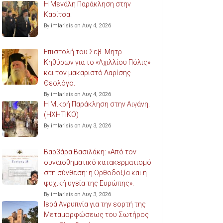
Η Μεγάλη Παράκληση στην
Καρίτσα.
By imlarisis on Αυγ 4, 2026
Επιστολή του Σεβ. Μητρ.
Κηθύρων για το «Αχιλλίου Πόλις»
και τον μακαριστό Λαρίσης
Θεολόγο.
By imlarisis on Αυγ 4, 2026
Η Μικρή Παράκληση στην Αιγάνη.
(ΗΧΗΤΙΚΟ)
By imlarisis on Αυγ 3, 2026
Βαρβάρα Βασιλάκη: «Από τον
συναισθηματικό κατακερματισμό
στη σύνθεση: η Ορθοδοξία και η
ψυχική υγεία της Ευρώπης».
By imlarisis on Αυγ 3, 2026
Ιερά Αγρυπνία για την εορτή της
Μεταμορφώσεως του Σωτήρος