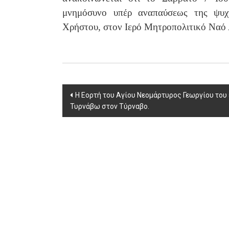
μνημόσυνο υπέρ αναπαύσεως της ψυχ
Χρήστου, στον
Ιερό Μητροπολιτικό Ναό 
Post
Η Εορτή του Αγίου Νεομάρτυρος Γεωργίου του 
Τυρνάβω στον Τύρναβο.
navigation