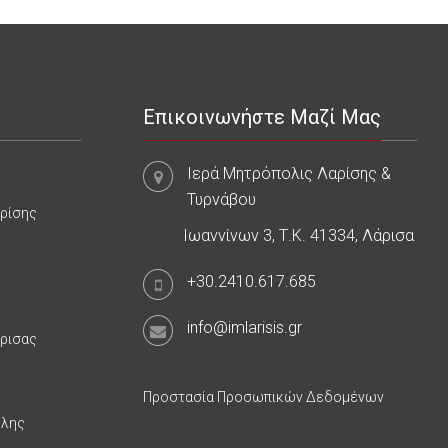
Επικοινωνήστε Μαζί Μας
Ιερά Μητρόπολις Λαρίσης &
Τυρνάβου
αρίσης
Ιωαννίνων 3, Τ.Κ. 41334, Λάρισα
+30.2410.617.685
info@imlarisis.gr
άρισας
Προστασία Προσωπικών Δεδομένων
υλης