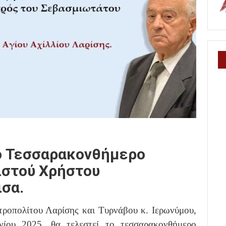
Το Τεσσαρακονθήμερο
ιστού Χρήστου
ισα.
ροπολίτου Λαρίσης και Τυρνάβου κ. Ιερωνύμου,
νίου 2025, θα τελεστεί το τεσσαρακονθήμερο