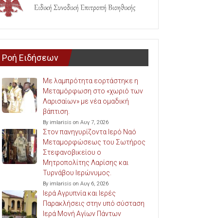
Ροή Ειδήσεων
Με λαμπρότητα εορτάστηκε η
Μεταμόρφωση στο «χωριό των
Λαρισαίων» με νέα ομαδική
βάπτιση.
By imlarisis on Αυγ 7, 2026
Στον πανηγυρίζοντα Ιερό Ναό
Μεταμορφώσεως του Σωτήρος
Στεφανοβικείου ο
Μητροπολίτης Λαρίσης και
Τυρνάβου Ιερώνυμος.
By imlarisis on Αυγ 6, 2026
Ιερά Αγρυπνία και Ιερές
Παρακλήσεις στην υπό σύσταση
Ιερά Μονή Αγίων Πάντων