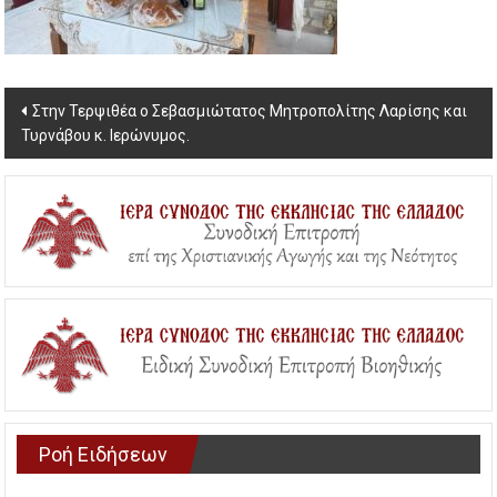
Post
Στην Τερψιθέα ο Σεβασμιώτατος Μητροπολίτης Λαρίσης και
Τυρνάβου κ. Ιερώνυμος.
navigation
Ροή Ειδήσεων