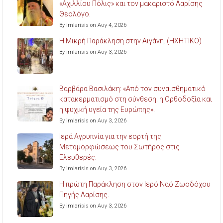
«Αχιλλίου Πόλις» και τον μακαριστό Λαρίσης
Θεολόγο.
By imlarisis on Αυγ 4, 2026
Η Μικρή Παράκληση στην Αιγάνη. (ΗΧΗΤΙΚΟ)
By imlarisis on Αυγ 3, 2026
Βαρβάρα Βασιλάκη: «Από τον συναισθηματικό
κατακερματισμό στη σύνθεση: η Ορθοδοξία και
η ψυχική υγεία της Ευρώπης».
By imlarisis on Αυγ 3, 2026
Ιερά Αγρυπνία για την εορτή της
Μεταμορφώσεως του Σωτήρος στις
Ελευθερές.
By imlarisis on Αυγ 3, 2026
Η πρώτη Παράκληση στον Ιερό Ναό Ζωοδόχου
Πηγής Λαρίσης.
By imlarisis on Αυγ 3, 2026