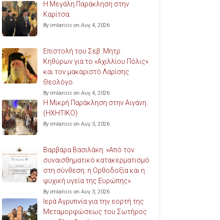
Η Μεγάλη Παράκληση στην
Καρίτσα.
By imlarisis on Αυγ 4, 2026
Επιστολή του Σεβ. Μητρ.
Κηθύρων για το «Αχιλλίου Πόλις»
και τον μακαριστό Λαρίσης
Θεολόγο.
By imlarisis on Αυγ 4, 2026
Η Μικρή Παράκληση στην Αιγάνη.
(ΗΧΗΤΙΚΟ)
By imlarisis on Αυγ 3, 2026
Βαρβάρα Βασιλάκη: «Από τον
συναισθηματικό κατακερματισμό
στη σύνθεση: η Ορθοδοξία και η
ψυχική υγεία της Ευρώπης».
By imlarisis on Αυγ 3, 2026
Ιερά Αγρυπνία για την εορτή της
Μεταμορφώσεως του Σωτήρος