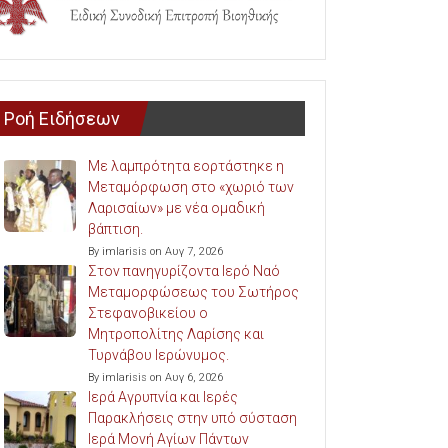
Ροή Ειδήσεων
Με λαμπρότητα εορτάστηκε η
Μεταμόρφωση στο «χωριό των
Λαρισαίων» με νέα ομαδική
βάπτιση.
By imlarisis on Αυγ 7, 2026
Στον πανηγυρίζοντα Ιερό Ναό
Μεταμορφώσεως του Σωτήρος
Στεφανοβικείου ο
Μητροπολίτης Λαρίσης και
Τυρνάβου Ιερώνυμος.
By imlarisis on Αυγ 6, 2026
Ιερά Αγρυπνία και Ιερές
Παρακλήσεις στην υπό σύσταση
Ιερά Μονή Αγίων Πάντων