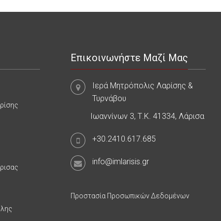
Επικοινωνήστε Μαζί Μας
Ιερά Μητρόπολις Λαρίσης &
Τυρνάβου
αρίσης
Ιωαννίνων 3, Τ.Κ. 41334, Λάρισα
+30.2410.617.685
info@imlarisis.gr
άρισας
Προστασία Προσωπικών Δεδομένων
υλης