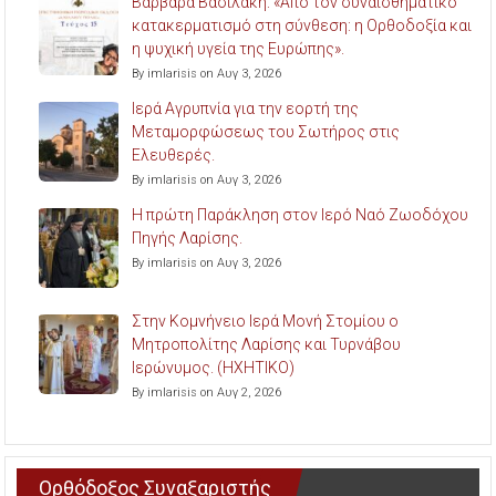
Βαρβάρα Βασιλάκη: «Από τον συναισθηματικό
κατακερματισμό στη σύνθεση: η Ορθοδοξία και
η ψυχική υγεία της Ευρώπης».
By imlarisis on Αυγ 3, 2026
Ιερά Αγρυπνία για την εορτή της
Μεταμορφώσεως του Σωτήρος στις
Ελευθερές.
By imlarisis on Αυγ 3, 2026
Η πρώτη Παράκληση στον Ιερό Ναό Ζωοδόχου
Πηγής Λαρίσης.
By imlarisis on Αυγ 3, 2026
Στην Κομνήνειο Ιερά Μονή Στομίου ο
Μητροπολίτης Λαρίσης και Τυρνάβου
Ιερώνυμος. (ΗΧΗΤΙΚΟ)
By imlarisis on Αυγ 2, 2026
Ορθόδοξος Συναξαριστής