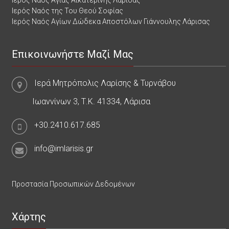
Ιερός Ναός Αγίας Αικατερίνης Λάρισας
Ιερός Ναός της Του Θεού Σοφίας
Ιερός Ναός Αγίων Δώδεκα Αποστόλων Γιάννουλης Λάρισας
Επικοινωνήστε Μαζί Μας
Ιερά Μητρόπολις Λαρίσης & Τυρνάβου
Ιωαννίνων 3, Τ.Κ. 41334, Λάρισα
+30.2410.617.685
info@imlarisis.gr
Προστασία Προσωπικών Δεδομένων
Χάρτης