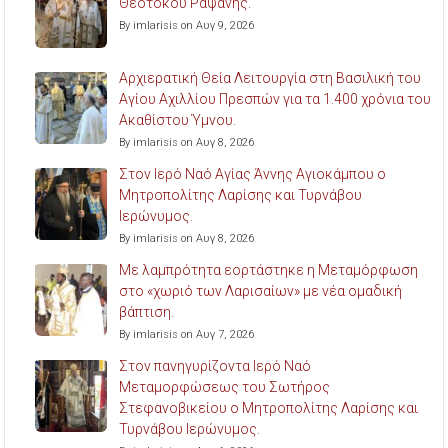
Θεοτόκου Ραψάνης.
By imlarisis on Αυγ 9, 2026
Αρχιερατική Θεία Λειτουργία στη Βασιλική του
Αγίου Αχιλλίου Πρεσπών για τα 1.400 χρόνια του
Ακαθίστου Ύμνου.
By imlarisis on Αυγ 8, 2026
Στον Ιερό Ναό Αγίας Άννης Αγιοκάμπου ο
Μητροπολίτης Λαρίσης και Τυρνάβου
Ιερώνυμος.
By imlarisis on Αυγ 8, 2026
Με λαμπρότητα εορτάστηκε η Μεταμόρφωση
στο «χωριό των Λαρισαίων» με νέα ομαδική
βάπτιση.
By imlarisis on Αυγ 7, 2026
Στον πανηγυρίζοντα Ιερό Ναό
Μεταμορφώσεως του Σωτήρος
Στεφανοβικείου ο Μητροπολίτης Λαρίσης και
Τυρνάβου Ιερώνυμος.