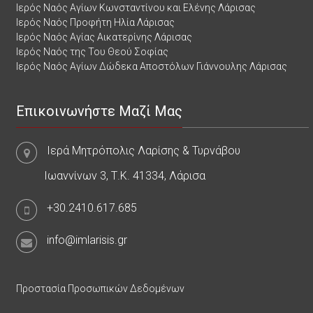
Ιερός Ναός Αγίων Κωνσταντίνου και Ελένης Λάρισας
Ιερός Ναός Προφήτη Ηλία Λάρισας
Ιερός Ναός Αγίας Αικατερίνης Λάρισας
Ιερός Ναός της Του Θεού Σοφίας
Ιερός Ναός Αγίων Δώδεκα Αποστόλων Γιάννουλης Λάρισας
Επικοινωνήστε Μαζί Μας
Ιερά Μητρόπολις Λαρίσης & Τυρνάβου
Ιωαννίνων 3, Τ.Κ. 41334, Λάρισα
+30.2410.617.685
info@imlarisis.gr
Προστασία Προσωπικών Δεδομένων