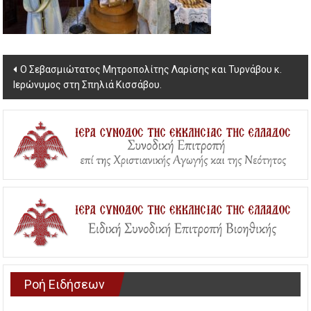
Post
Ο Σεβασμιώτατος Μητροπολίτης Λαρίσης και Τυρνάβου κ.
Ιερώνυμος στη Σπηλιά Κισσάβου.
navigation
Ροή Ειδήσεων