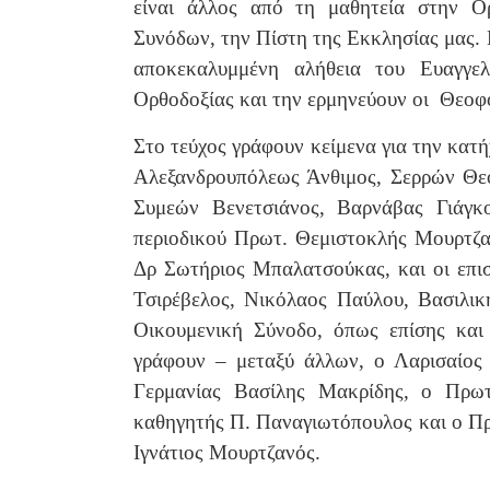
είναι άλλος από τη μαθητεία στην Ο
Συνόδων, την Πίστη της Εκκλησίας μας. 
αποκεκαλυμμένη αλήθεια του Ευαγγελ
Ορθοδοξίας και την ερμηνεύουν οι Θεοφ
Στο τεύχος γράφουν κείμενα για την κα
Αλεξανδρουπόλεως Άνθιμος, Σερρών Θεο
Συμεών Βενετσιάνος, Βαρνάβας Γιάγκ
περιοδικού Πρωτ. Θεμιστοκλής Μουρτζα
Δρ Σωτήριος Μπαλατσούκας, και οι επι
Τσιρέβελος, Νικόλαος Παύλου, Βασιλικ
Οικουμενική Σύνοδο, όπως επίσης και
γράφουν – μεταξύ άλλων, ο Λαρισαίος
Γερμανίας Βασίλης Μακρίδης, ο Πρωτ
καθηγητής Π. Παναγιωτόπουλος και ο Π
Ιγνάτιος Μουρτζανός.