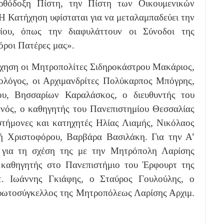
ρθόδοξη Πίστη, την Πίστη των Οικουμενικών
Η Κατήχηση υφίσταται για να μεταλαμπαδεύει την
ίου, όπως την διαφυλάττουν οι Σύνοδοι της
όροι Πατέρες μας».
τήχηση οι Μητροπολίτες Σιδηροκάστρου Μακάριος,
λόγος, οι Αρχιμανδρίτες Πολύκαρπος Μπόγρης,
ου, Βησσαρίων Καραλάσκος, ο διευθυντής του
νός, ο καθηγητής του Πανεπιστημίου Θεσσαλίας
στήμονες και κατηχητές Ηλίας Λιαμής, Νικόλαος
ή Χριστοφόρου, Βαρβάρα Βασιλάκη. Για την Α’
 για τη σχέση της με την Μητρόπολη Λαρίσης
 καθηγητής στο Πανεπιστήμιο του Έρφουρτ της
. Ιωάννης Γκιάφης, ο Σταύρος Γουλούλης, ο
ρωτοσύγκελλος της Μητροπόλεως Λαρίσης Αρχιμ.