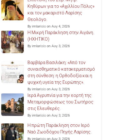
Κηθύρων για το «Αχιλλίου Πόλις»
και τον μακαριστό Λαρίσης
Θεολόγο.
By imlarisis on Αυγ 4, 2026
Η Μικρή Παράκληση στην Αιγάνη.
(ΗΧΗΤΙΚΟ)
By imlarisis on Αυγ 3, 2026
Βαρβάρα Βασιλάκη: «Από τον
συναισθηματικό κατακερματισμό
στη σύνθεση: η Ορθοδοξία και η
ψυχική υγεία της Ευρώπης».
By imlarisis on Αυγ 3, 2026
Ιερά Αγρυπνία για την εορτή της
Μεταμορφώσεως του Σωτήρος
στις Ελευθερές.
By imlarisis on Αυγ 3, 2026
Η πρώτη Παράκληση στον Ιερό
Ναό Ζωοδόχου Πηγής Λαρίσης.
By imlarisis on Αυγ 3, 2026