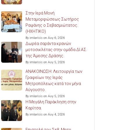
Στην Ιερά Μονή
Μεταμορφώσεως Σωτήρος
Ραψάνης ο Σεβασμιώτατος.
(ΗΧΗΤΙΚΟ)
By imlarisis on Αυγ 6, 2026
Δωρέα σαράντα κρανών
μοτοσικλέτας στην ομάδα ΔΙ.ΑΣ.
της Άμεσης Δράσης.
By imlarisis on Αυγ 5, 2026
ΑΝΑΚΟΙΝΩΣΗ: Λειτουργία των
Γραφείων της Ιεράς
Μητροπόλεως κατά τον μήνα
Αύγουστο.
By imlarisis on Αυγ 5, 2026
Η Μεγάλη Παράκληση στην
Καρίτσα.
By imlarisis on Αυγ 4, 2026
Επιστολή του Σεβ. Μητρ.