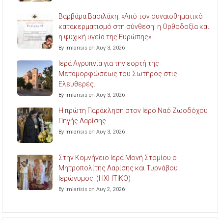
Βαρβάρα Βασιλάκη: «Από τον συναισθηματικό
κατακερματισμό στη σύνθεση: η Ορθοδοξία και
η ψυχική υγεία της Ευρώπης».
By imlarisis on Αυγ 3, 2026
Ιερά Αγρυπνία για την εορτή της
Μεταμορφώσεως του Σωτήρος στις
Ελευθερές.
By imlarisis on Αυγ 3, 2026
Η πρώτη Παράκληση στον Ιερό Ναό Ζωοδόχου
Πηγής Λαρίσης.
By imlarisis on Αυγ 3, 2026
Στην Κομνήνειο Ιερά Μονή Στομίου ο
Μητροπολίτης Λαρίσης και Τυρνάβου
Ιερώνυμος. (ΗΧΗΤΙΚΟ)
By imlarisis on Αυγ 2, 2026