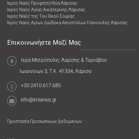
Ιερός Ναός Προφήτη Ηλία Λάρισας
Ιερός Ναός Αγίας Αικατερίνης Λάρισας
Ιερός Ναός της Του Θεού Σοφίας
Ιερός Ναός Αγίων Δώδεκα Αποστόλων Γιάννουλης Λάρισας
Επικοινωνήστε Μαζί Μας
Ιερά Μητρόπολις Λαρίσης & Τυρνάβου
Ιωαννίνων 3, Τ.Κ. 41334, Λάρισα
+30.2410.617.685
info@imlarisis.gr
Προστασία Προσωπικών Δεδομένων