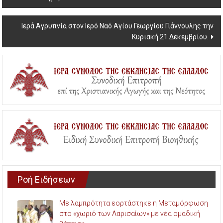
navigation
Ιερά Αγρυπνία στον Ιερό Ναό Αγίου Γεωργίου Γιάννουλης την
Κυριακή 21 Δεκεμβρίου.
Ροή Ειδήσεων
Με λαμπρότητα εορτάστηκε η Μεταμόρφωση
στο «χωριό των Λαρισαίων» με νέα ομαδική