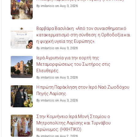
By imlarisis on Αυγ 3, 2026
Βαρβάρα Βασιλάκη: «Από τον συναισθηματικό
κατακερματισμό στη σύνθεση: η Ορθοδοξία και
η ψυχική υγεία της Ευρώπης».
By imlarisis on Αυγ 3, 2026
Ιερά Αγρυπνία για την εορτή της
Μεταμορφώσεως του Σωτήρος στις
Ελευθερές.
By imlarisis on Αυγ 3, 2026
Η πρώτη Παράκληση στον Ιερό Ναό Ζωοδόχου
Πηγής Λαρίσης.
By imlarisis on Αυγ 3, 2026
Στην Κομνήνειο Ιερά Μονή Στομίου ο
Μητροπολίτης Λαρίσης και Τυρνάβου
Ιερώνυμος. (ΗΧΗΤΙΚΟ)
By imlarisis on Αυγ 2, 2026