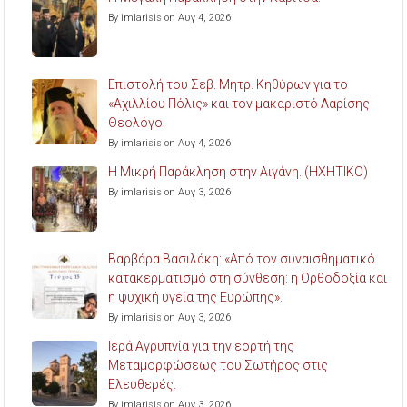
By imlarisis on Αυγ 4, 2026
Επιστολή του Σεβ. Μητρ. Κηθύρων για το
«Αχιλλίου Πόλις» και τον μακαριστό Λαρίσης
Θεολόγο.
By imlarisis on Αυγ 4, 2026
Η Μικρή Παράκληση στην Αιγάνη. (ΗΧΗΤΙΚΟ)
By imlarisis on Αυγ 3, 2026
Βαρβάρα Βασιλάκη: «Από τον συναισθηματικό
κατακερματισμό στη σύνθεση: η Ορθοδοξία και
η ψυχική υγεία της Ευρώπης».
By imlarisis on Αυγ 3, 2026
Ιερά Αγρυπνία για την εορτή της
Μεταμορφώσεως του Σωτήρος στις
Ελευθερές.
By imlarisis on Αυγ 3, 2026