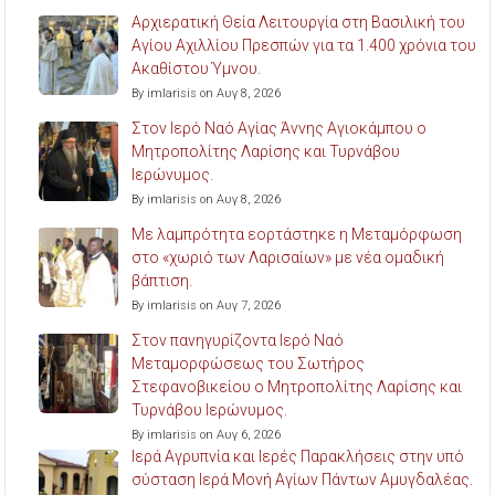
Αρχιερατική Θεία Λειτουργία στη Βασιλική του
Αγίου Αχιλλίου Πρεσπών για τα 1.400 χρόνια του
Ακαθίστου Ύμνου.
By imlarisis on Αυγ 8, 2026
Στον Ιερό Ναό Αγίας Άννης Αγιοκάμπου ο
Μητροπολίτης Λαρίσης και Τυρνάβου
Ιερώνυμος.
By imlarisis on Αυγ 8, 2026
Με λαμπρότητα εορτάστηκε η Μεταμόρφωση
στο «χωριό των Λαρισαίων» με νέα ομαδική
βάπτιση.
By imlarisis on Αυγ 7, 2026
Στον πανηγυρίζοντα Ιερό Ναό
Μεταμορφώσεως του Σωτήρος
Στεφανοβικείου ο Μητροπολίτης Λαρίσης και
Τυρνάβου Ιερώνυμος.
By imlarisis on Αυγ 6, 2026
Ιερά Αγρυπνία και Ιερές Παρακλήσεις στην υπό
σύσταση Ιερά Μονή Αγίων Πάντων Αμυγδαλέας.