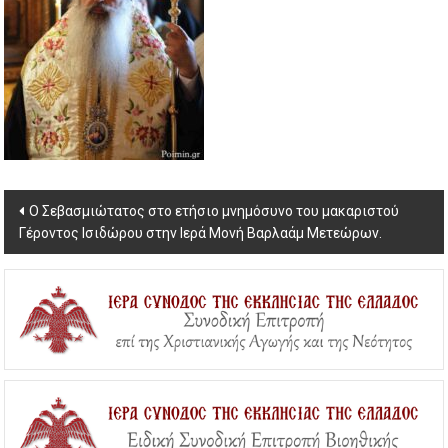
Post
Ο Σεβασμιώτατος στο ετήσιο μνημόσυνο του μακαριστού
Γέροντος Ισιδώρου στην Ιερά Μονή Βαρλαάμ Μετεώρων.
navigation