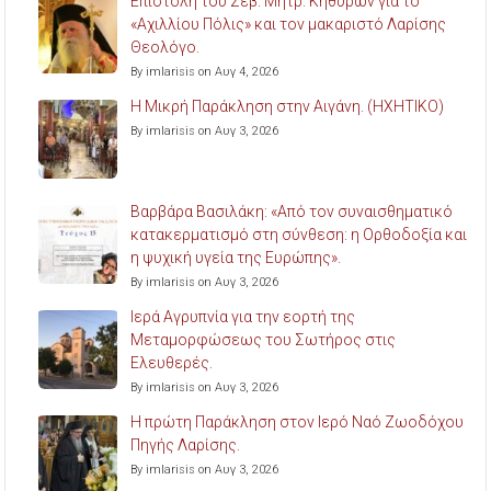
Επιστολή του Σεβ. Μητρ. Κηθύρων για το
«Αχιλλίου Πόλις» και τον μακαριστό Λαρίσης
Θεολόγο.
By imlarisis on Αυγ 4, 2026
Η Μικρή Παράκληση στην Αιγάνη. (ΗΧΗΤΙΚΟ)
By imlarisis on Αυγ 3, 2026
Βαρβάρα Βασιλάκη: «Από τον συναισθηματικό
κατακερματισμό στη σύνθεση: η Ορθοδοξία και
η ψυχική υγεία της Ευρώπης».
By imlarisis on Αυγ 3, 2026
Ιερά Αγρυπνία για την εορτή της
Μεταμορφώσεως του Σωτήρος στις
Ελευθερές.
By imlarisis on Αυγ 3, 2026
Η πρώτη Παράκληση στον Ιερό Ναό Ζωοδόχου
Πηγής Λαρίσης.
By imlarisis on Αυγ 3, 2026