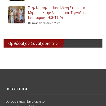
Στην Κομνήνειο Ιερά Μονή Στομίου ο
Μητροπολίτης Λαρίσης και Τυρνάβου
Ιερώνυμος. (ΗΧΗΤΙΚΟ)
By imlarisis on Αυγ 2, 2026
Ορθόδοξος Συναξαριστής
Ιστότοποι
Οικουμενικό Πατριαρχείο