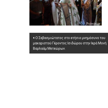
Post
Ο Σεβασμιώτατος στο ετήσιο μνημόσυνο του
μακαριστού Γέροντος Ισιδώρου στην Ιερά Μονή
navigation
Βαρλαάμ Μετεώρων.