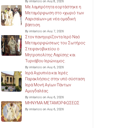
By imlarisis on Αυγ 8, 2026
Με λαμπρότητα εορτάστηκε η
Μεταμόρφωση στο «χωριό των
Λαρισαίων» με νέα ομαδική
βάπτιση.
By imlarisis on Αυγ 7, 2026
Στον πανηγυρίζοντα Ιερό Ναό
Μεταμορφώσεως του Σωτήρος
Στεφανοβικείου ο
Μητροπολίτης Λαρίσης και
Τυρνάβου Ιερώνυμος.
By imlarisis on Αυγ 6, 2026
Ιερά Αγρυπνία και Ιερές
Παρακλήσεις στην υπό σύσταση
Ιερά Μονή Αγίων Πάντων
Αμυγδαλέας.
By imlarisis on Αυγ 6, 2026
ΜΗΝΥΜΑ ΜΕΤΑΜΟΡΦΩΣΕΩΣ
By imlarisis on Αυγ 6, 2026