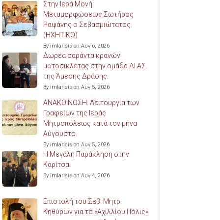
Στην Ιερά Μονή
Μεταμορφώσεως Σωτήρος
Ραψάνης ο Σεβασμιώτατος.
(ΗΧΗΤΙΚΟ)
By imlarisis on Αυγ 6, 2026
Δωρέα σαράντα κρανών
μοτοσικλέτας στην ομάδα ΔΙ.ΑΣ.
της Άμεσης Δράσης.
By imlarisis on Αυγ 5, 2026
ΑΝΑΚΟΙΝΩΣΗ: Λειτουργία των
Γραφείων της Ιεράς
Μητροπόλεως κατά τον μήνα
Αύγουστο.
By imlarisis on Αυγ 5, 2026
Η Μεγάλη Παράκληση στην
Καρίτσα.
By imlarisis on Αυγ 4, 2026
Επιστολή του Σεβ. Μητρ.
Κηθύρων για το «Αχιλλίου Πόλις»