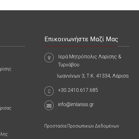
Επικοινωνήστε Μαζί Μας
Ιερά Μητρόπολις Λαρίσης &
Τυρνάβου
αρίσης
Ιωαννίνων 3, Τ.Κ. 41334, Λάρισα
+30.2410.617.685
info@imlarisis.gr
άρισας
Προστασία Προσωπικών Δεδομένων
υλης