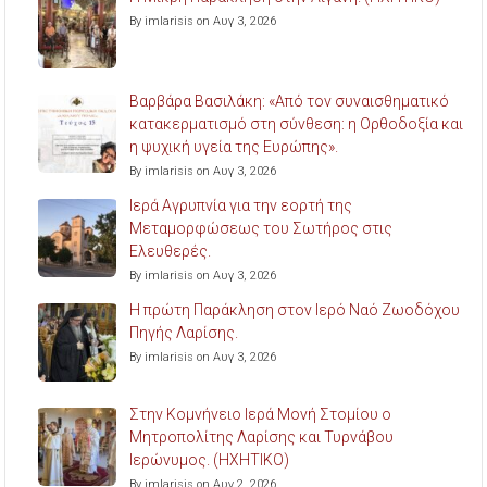
By imlarisis on Αυγ 3, 2026
Βαρβάρα Βασιλάκη: «Από τον συναισθηματικό
κατακερματισμό στη σύνθεση: η Ορθοδοξία και
η ψυχική υγεία της Ευρώπης».
By imlarisis on Αυγ 3, 2026
Ιερά Αγρυπνία για την εορτή της
Μεταμορφώσεως του Σωτήρος στις
Ελευθερές.
By imlarisis on Αυγ 3, 2026
Η πρώτη Παράκληση στον Ιερό Ναό Ζωοδόχου
Πηγής Λαρίσης.
By imlarisis on Αυγ 3, 2026
Στην Κομνήνειο Ιερά Μονή Στομίου ο
Μητροπολίτης Λαρίσης και Τυρνάβου
Ιερώνυμος. (ΗΧΗΤΙΚΟ)
By imlarisis on Αυγ 2, 2026