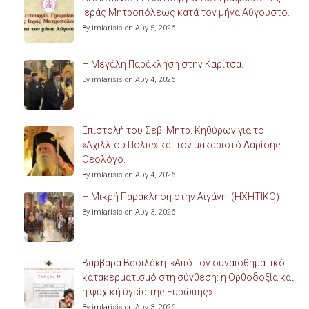
Ιεράς Μητροπόλεως κατά τον μήνα Αύγουστο.
By imlarisis on Αυγ 5, 2026
Η Μεγάλη Παράκληση στην Καρίτσα.
By imlarisis on Αυγ 4, 2026
Επιστολή του Σεβ. Μητρ. Κηθύρων για το
«Αχιλλίου Πόλις» και τον μακαριστό Λαρίσης
Θεολόγο.
By imlarisis on Αυγ 4, 2026
Η Μικρή Παράκληση στην Αιγάνη. (ΗΧΗΤΙΚΟ)
By imlarisis on Αυγ 3, 2026
Βαρβάρα Βασιλάκη: «Από τον συναισθηματικό
κατακερματισμό στη σύνθεση: η Ορθοδοξία και
η ψυχική υγεία της Ευρώπης».
By imlarisis on Αυγ 3, 2026