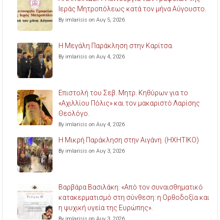
Ιεράς Μητροπόλεως κατά τον μήνα Αύγουστο.
By imlarisis on Αυγ 5, 2026
Η Μεγάλη Παράκληση στην Καρίτσα.
By imlarisis on Αυγ 4, 2026
Επιστολή του Σεβ. Μητρ. Κηθύρων για το
«Αχιλλίου Πόλις» και τον μακαριστό Λαρίσης
Θεολόγο.
By imlarisis on Αυγ 4, 2026
Η Μικρή Παράκληση στην Αιγάνη. (ΗΧΗΤΙΚΟ)
By imlarisis on Αυγ 3, 2026
Βαρβάρα Βασιλάκη: «Από τον συναισθηματικό
κατακερματισμό στη σύνθεση: η Ορθοδοξία και
η ψυχική υγεία της Ευρώπης».
By imlarisis on Αυγ 3, 2026