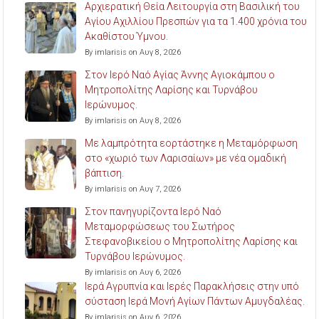
Αρχιερατική Θεία Λειτουργία στη Βασιλική του
Αγίου Αχιλλίου Πρεσπών για τα 1.400 χρόνια του
Ακαθίστου Ύμνου.
By imlarisis on Αυγ 8, 2026
Στον Ιερό Ναό Αγίας Άννης Αγιοκάμπου ο
Μητροπολίτης Λαρίσης και Τυρνάβου
Ιερώνυμος.
By imlarisis on Αυγ 8, 2026
Με λαμπρότητα εορτάστηκε η Μεταμόρφωση
στο «χωριό των Λαρισαίων» με νέα ομαδική
βάπτιση.
By imlarisis on Αυγ 7, 2026
Στον πανηγυρίζοντα Ιερό Ναό
Μεταμορφώσεως του Σωτήρος
Στεφανοβικείου ο Μητροπολίτης Λαρίσης και
Τυρνάβου Ιερώνυμος.
By imlarisis on Αυγ 6, 2026
Ιερά Αγρυπνία και Ιερές Παρακλήσεις στην υπό
σύσταση Ιερά Μονή Αγίων Πάντων Αμυγδαλέας.
By imlarisis on Αυγ 6, 2026