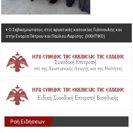
Post
Ο Σεβασμιώτατος στις εργατικές κατοικίες Γιάννουλης και
στην Ενορία Πέτρου και Παύλου Λαρίσης. (ΗΧΗΤΙΚΟ)
navigation
Ροή Ειδήσεων