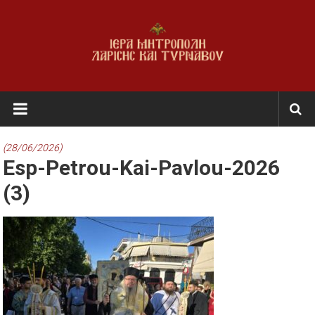
Skip
to
content
Ι.Μ.
Λαρίσης
&
(28/06/2026)
Esp-Petrou-Kai-Pavlou-2026
Τυρνάβου
(3)
Εκκλησία
της
Ελλάδος