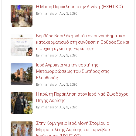
Η Μικρή Παράκληση στην Αιγάνη. (ΗΧΗΤΙΚΟ)
By imlarisis on Αυγ 3, 2026
Βαρβάρα Βασιλάκη: «Από τον συναισθηματικό
κατακερματισμό στη σύνθεση: η Ορθοδοξία και
η ψυχική υγεία της Ευρώπης».
By imlarisis on Αυγ 3, 2026
Ιερά Αγρυπνία για την εορτή της
Μεταμορφώσεως του Σωτήρος στις
Ελευθερές.
By imlarisis on Αυγ 3, 2026
Η πρώτη Παράκληση στον Ιερό Ναό Ζωοδόχου
Πηγής Λαρίσης.
By imlarisis on Αυγ 3, 2026
Στην Κομνήνειο Ιερά Μονή Στομίου ο
Μητροπολίτης Λαρίσης και Τυρνάβου
Ιερώνυμος. (ΗΧΗΤΙΚΟ)