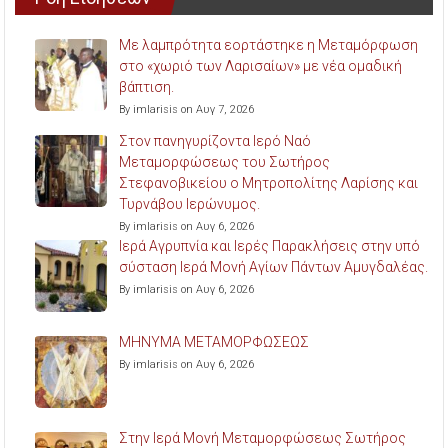
Με λαμπρότητα εορτάστηκε η Μεταμόρφωση
στο «χωριό των Λαρισαίων» με νέα ομαδική
βάπτιση.
By imlarisis on Αυγ 7, 2026
Στον πανηγυρίζοντα Ιερό Ναό
Μεταμορφώσεως του Σωτήρος
Στεφανοβικείου ο Μητροπολίτης Λαρίσης και
Τυρνάβου Ιερώνυμος.
By imlarisis on Αυγ 6, 2026
Ιερά Αγρυπνία και Ιερές Παρακλήσεις στην υπό
σύσταση Ιερά Μονή Αγίων Πάντων Αμυγδαλέας.
By imlarisis on Αυγ 6, 2026
ΜΗΝΥΜΑ ΜΕΤΑΜΟΡΦΩΣΕΩΣ
By imlarisis on Αυγ 6, 2026
Στην Ιερά Μονή Μεταμορφώσεως Σωτήρος