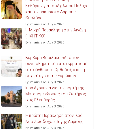
Κηθύρων για το «Αχιλλίου Πόλις»
και τον μακαριστό Λαρίσης
Θεολόγο.
By imlarisis on Αυγ 4, 2026
Η Μικρή Παράκληση στην Αιγάνη.
(ΗΧΗΤΙΚΟ)
By imlarisis on Αυγ 3, 2026
Βαρβάρα Βασιλάκη: «Από τον
συναισθηματικό κατακερματισμό
στη σύνθεση: η Ορθοδοξία και η
ψυχική υγεία της Ευρώπης».
By imlarisis on Αυγ 3, 2026
Ιερά Αγρυπνία για την εορτή της
Μεταμορφώσεως του Σωτήρος
στις Ελευθερές.
By imlarisis on Αυγ 3, 2026
Η πρώτη Παράκληση στον Ιερό
Ναό Ζωοδόχου Πηγής Λαρίσης.
By imlarisis on Αυγ 3, 2026