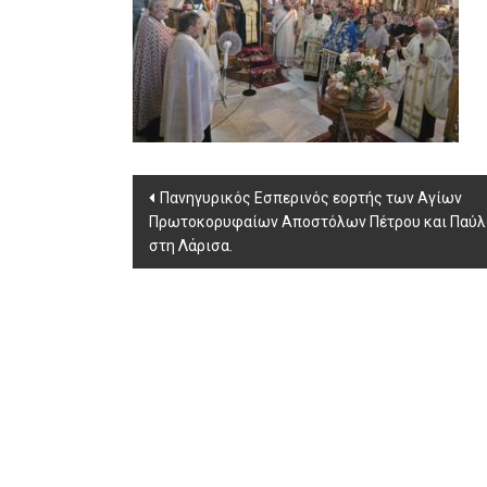
Post
Πανηγυρικός Εσπερινός εορτής των Αγίων
Πρωτοκορυφαίων Αποστόλων Πέτρου και Παύλ
navigation
στη Λάρισα.