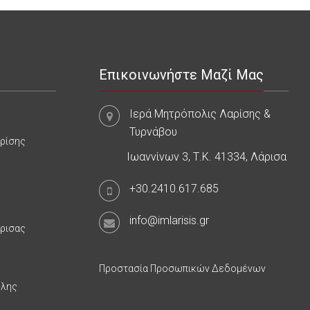
Επικοινωνήστε Μαζί Μας
Ιερά Μητρόπολις Λαρίσης &
Τυρνάβου
αρίσης
Ιωαννίνων 3, Τ.Κ. 41334, Λάρισα
+30.2410.617.685
info@imlarisis.gr
άρισας
Προστασία Προσωπικών Δεδομένων
υλης