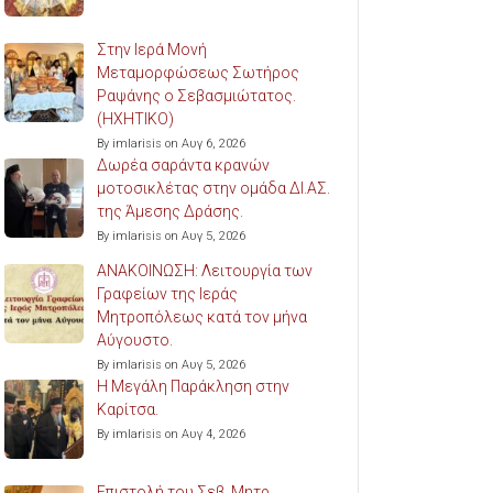
Στην Ιερά Μονή
Μεταμορφώσεως Σωτήρος
Ραψάνης ο Σεβασμιώτατος.
(ΗΧΗΤΙΚΟ)
By imlarisis on Αυγ 6, 2026
Δωρέα σαράντα κρανών
μοτοσικλέτας στην ομάδα ΔΙ.ΑΣ.
της Άμεσης Δράσης.
By imlarisis on Αυγ 5, 2026
ΑΝΑΚΟΙΝΩΣΗ: Λειτουργία των
Γραφείων της Ιεράς
Μητροπόλεως κατά τον μήνα
Αύγουστο.
By imlarisis on Αυγ 5, 2026
Η Μεγάλη Παράκληση στην
Καρίτσα.
By imlarisis on Αυγ 4, 2026
Επιστολή του Σεβ. Μητρ.