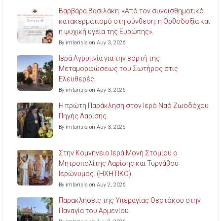
Βαρβάρα Βασιλάκη: «Από τον συναισθηματικό
κατακερματισμό στη σύνθεση: η Ορθοδοξία και
η ψυχική υγεία της Ευρώπης».
By imlarisis on Αυγ 3, 2026
Ιερά Αγρυπνία για την εορτή της
Μεταμορφώσεως του Σωτήρος στις
Ελευθερές.
By imlarisis on Αυγ 3, 2026
Η πρώτη Παράκληση στον Ιερό Ναό Ζωοδόχου
Πηγής Λαρίσης.
By imlarisis on Αυγ 3, 2026
Στην Κομνήνειο Ιερά Μονή Στομίου ο
Μητροπολίτης Λαρίσης και Τυρνάβου
Ιερώνυμος. (ΗΧΗΤΙΚΟ)
By imlarisis on Αυγ 2, 2026
Παρακλήσεις της Υπεραγίας Θεοτόκου στην
Παναγία του Αρμενίου.