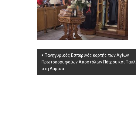
Post
Πανηγυρικός Εσπερινός εορτής των Αγίων
Πρωτοκορυφαίων Αποστόλων Πέτρου και Παύλ
navigation
στη Λάρισα.