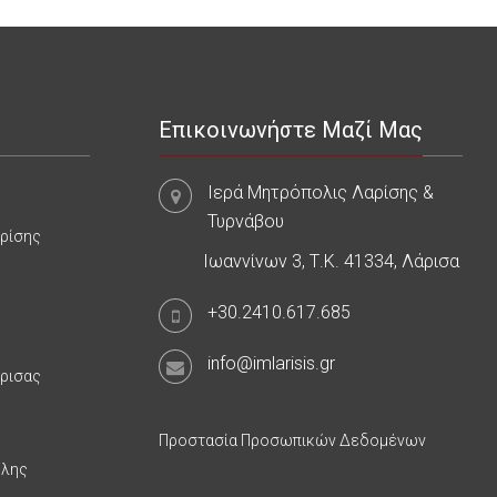
Επικοινωνήστε Μαζί Μας
Ιερά Μητρόπολις Λαρίσης &
Τυρνάβου
αρίσης
Ιωαννίνων 3, Τ.Κ. 41334, Λάρισα
+30.2410.617.685
info@imlarisis.gr
άρισας
Προστασία Προσωπικών Δεδομένων
υλης