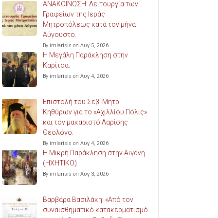
ΑΝΑΚΟΙΝΩΣΗ: Λειτουργία των
Γραφείων της Ιεράς
Μητροπόλεως κατά τον μήνα
Αύγουστο.
By imlarisis on Αυγ 5, 2026
Η Μεγάλη Παράκληση στην
Καρίτσα.
By imlarisis on Αυγ 4, 2026
Επιστολή του Σεβ. Μητρ.
Κηθύρων για το «Αχιλλίου Πόλις»
και τον μακαριστό Λαρίσης
Θεολόγο.
By imlarisis on Αυγ 4, 2026
Η Μικρή Παράκληση στην Αιγάνη.
(ΗΧΗΤΙΚΟ)
By imlarisis on Αυγ 3, 2026
Βαρβάρα Βασιλάκη: «Από τον
συναισθηματικό κατακερματισμό