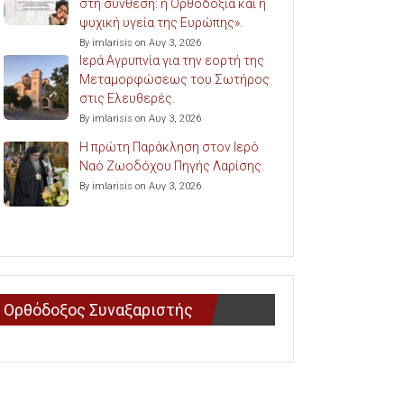
στη σύνθεση: η Ορθοδοξία και η
ψυχική υγεία της Ευρώπης».
By imlarisis on Αυγ 3, 2026
Ιερά Αγρυπνία για την εορτή της
Μεταμορφώσεως του Σωτήρος
στις Ελευθερές.
By imlarisis on Αυγ 3, 2026
Η πρώτη Παράκληση στον Ιερό
Ναό Ζωοδόχου Πηγής Λαρίσης.
By imlarisis on Αυγ 3, 2026
Ορθόδοξος Συναξαριστής