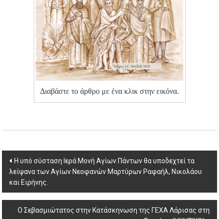
Διαβάστε το άρθρο με ένα κλικ στην εικόνα.
Post
Η υπό σύσταση Ιερά Μονή Αγίων Πάντων θα υποδεχτεί τα
λείψανα των Αγίων Νεοφανών Μαρτύρων Ραφαήλ, Νικολάου
navigation
και Ειρήνης.
Ο Σεβασμιώτατος στην Κατάσκηνωση της ΓΕΧΑ Λάρισας στη