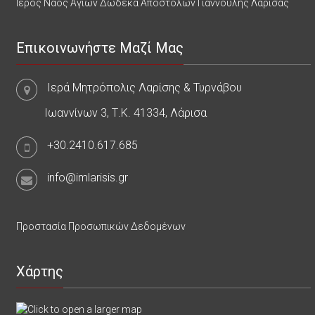
Ιερός Ναός Αγίων Δώδεκα Αποστόλων Γιάννουλης Λάρισας
Επικοινωνήστε Μαζί Μας
Ιερά Μητρόπολις Λαρίσης & Τυρνάβου
Ιωαννίνων 3, Τ.Κ. 41334, Λάρισα
+30.2410.617.685
info@imlarisis.gr
Προστασία Προσωπικών Δεδομένων
Χάρτης