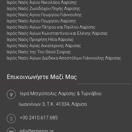
Ιερός Ναός Αγίου Νικολάου Λαρίσης
Ιερός Ναός Ζωοδόχου Πηγής Λαρίσης
Ιερός Ναός Αγίου Γεωργίου Γιάννουλης
Ιερός Ναός Αγίου Γεωργίου Λαρίσης
Ιερός Ναός Αγίων Πέτρου και Παύλου Λαρίσης
Ιερός Ναός Αγίων Κωνσταντίνου και Ελένης Λάρισας
Ιερός Ναός Προφήτη Ηλία Λάρισας
Ιερός Ναός Αγίας Αικατερίνης Λάρισας
Ιερός Ναός της Του Θεού Σοφίας
Ιερός Ναός Αγίων Δώδεκα Αποστόλων Γιάννουλης Λάρισας
Επικοινωνήστε Μαζί Μας
Ιερά Μητρόπολις Λαρίσης & Τυρνάβου
Ιωαννίνων 3, Τ.Κ. 41334, Λάρισα
+30.2410.617.685
info@imlarisis.gr