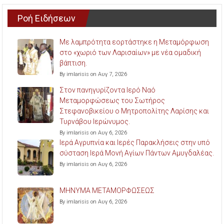
Ροή Ειδήσεων
Με λαμπρότητα εορτάστηκε η Μεταμόρφωση
στο «χωριό των Λαρισαίων» με νέα ομαδική
βάπτιση.
By imlarisis on Αυγ 7, 2026
Στον πανηγυρίζοντα Ιερό Ναό
Μεταμορφώσεως του Σωτήρος
Στεφανοβικείου ο Μητροπολίτης Λαρίσης και
Τυρνάβου Ιερώνυμος.
By imlarisis on Αυγ 6, 2026
Ιερά Αγρυπνία και Ιερές Παρακλήσεις στην υπό
σύσταση Ιερά Μονή Αγίων Πάντων Αμυγδαλέας.
By imlarisis on Αυγ 6, 2026
ΜΗΝΥΜΑ ΜΕΤΑΜΟΡΦΩΣΕΩΣ
By imlarisis on Αυγ 6, 2026