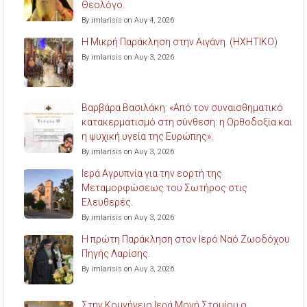
Θεολόγο.
By imlarisis on Αυγ 4, 2026
Η Μικρή Παράκληση στην Αιγάνη. (ΗΧΗΤΙΚΟ)
By imlarisis on Αυγ 3, 2026
Βαρβάρα Βασιλάκη: «Από τον συναισθηματικό
κατακερματισμό στη σύνθεση: η Ορθοδοξία και
η ψυχική υγεία της Ευρώπης».
By imlarisis on Αυγ 3, 2026
Ιερά Αγρυπνία για την εορτή της
Μεταμορφώσεως του Σωτήρος στις
Ελευθερές.
By imlarisis on Αυγ 3, 2026
Η πρώτη Παράκληση στον Ιερό Ναό Ζωοδόχου
Πηγής Λαρίσης.
By imlarisis on Αυγ 3, 2026
Στην Κομνήνειο Ιερά Μονή Στομίου ο