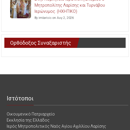
Μητροπολίτης Λαρίσης και Τυρνάβου
Ιερώνυμος. (ΗΧΗΤΙΚΟ)
By imlarisis on Αυγ 2, 2026
Ορθόδοξος Συναξαριστής
Ιστότοποι
Οικουμενικό Πατριαρχείο
Εκκλησία της Ελλάδος
Ιερός Μητροπολιτικός Ναός Αγίου Αχιλλίου Λαρίσης