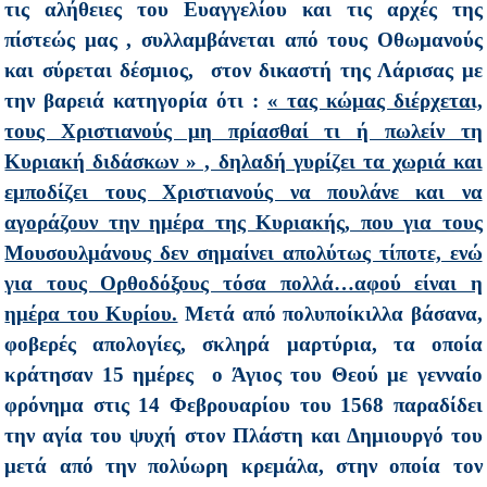
τις αλήθειες του Ευαγγελίου και τις αρχές της
πίστεώς μας , συλλαμβάνεται από τους Οθωμανούς
και σύρεται δέσμιος, στον δικαστή της Λάρισας με
την βαρειά κατηγορία ότι :
« τας κώμας διέρχεται,
τους Χριστιανούς μη πρίασθαί τι ή πωλείν τη
Κυριακή διδάσκων » , δηλαδή γυρίζει τα χωριά και
εμποδίζει τους Χριστιανούς να πουλάνε και να
αγοράζουν την ημέρα της Κυριακής, που για τους
Μουσουλμάνους δεν σημαίνει απολύτως τίποτε, ενώ
για τους Ορθοδόξους τόσα πολλά…αφού είναι η
ημέρα του Κυρίου.
Μετά από πολυποίκιλλα βάσανα,
φοβερές απολογίες, σκληρά μαρτύρια, τα οποία
κράτησαν 15 ημέρες ο Άγιος του Θεού με γενναίο
φρόνημα στις 14 Φεβρουαρίου του 1568 παραδίδει
την αγία του ψυχή στον Πλάστη και Δημιουργό του
μετά από την πολύωρη κρεμάλα, στην οποία τον