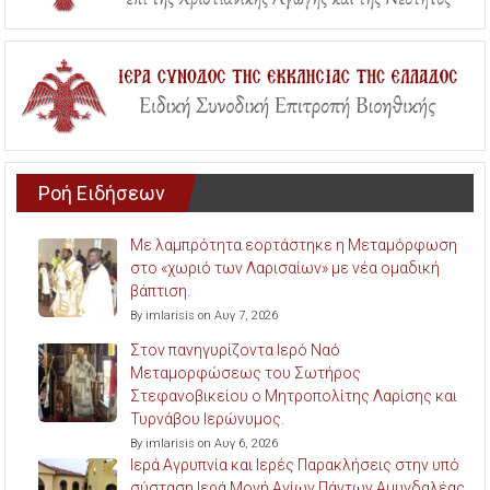
Ροή Ειδήσεων
Με λαμπρότητα εορτάστηκε η Μεταμόρφωση
στο «χωριό των Λαρισαίων» με νέα ομαδική
βάπτιση.
By imlarisis on Αυγ 7, 2026
Στον πανηγυρίζοντα Ιερό Ναό
Μεταμορφώσεως του Σωτήρος
Στεφανοβικείου ο Μητροπολίτης Λαρίσης και
Τυρνάβου Ιερώνυμος.
By imlarisis on Αυγ 6, 2026
Ιερά Αγρυπνία και Ιερές Παρακλήσεις στην υπό
σύσταση Ιερά Μονή Αγίων Πάντων Αμυγδαλέας.