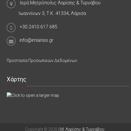
Ιερά Μητρόπολις Λαρίσης & Τυρνάβου
Ιωαννίνων 3, Τ.Κ. 41334, Λάρισα
+30.2410.617.685
info@imlarisis.gr
Προστασία Προσωπικών Δεδομένων
Χάρτης
Copyright © 2026
Ι.Μ. Λαρίσης & Τυρνάβου
.