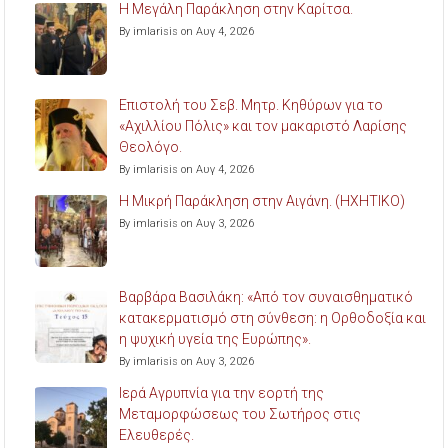
Η Μεγάλη Παράκληση στην Καρίτσα.
By imlarisis on Αυγ 4, 2026
Επιστολή του Σεβ. Μητρ. Κηθύρων για το
«Αχιλλίου Πόλις» και τον μακαριστό Λαρίσης
Θεολόγο.
By imlarisis on Αυγ 4, 2026
Η Μικρή Παράκληση στην Αιγάνη. (ΗΧΗΤΙΚΟ)
By imlarisis on Αυγ 3, 2026
Βαρβάρα Βασιλάκη: «Από τον συναισθηματικό
κατακερματισμό στη σύνθεση: η Ορθοδοξία και
η ψυχική υγεία της Ευρώπης».
By imlarisis on Αυγ 3, 2026
Ιερά Αγρυπνία για την εορτή της
Μεταμορφώσεως του Σωτήρος στις
Ελευθερές.