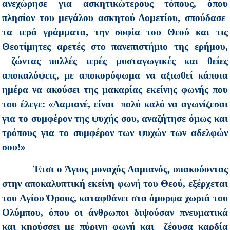
ανεχώρησε για ασκητικώτερους τόπους, όπου
πλησίον του μεγάλου ασκητού Δομετίου, σπούδασε
τα ιερά γράμματα, την σοφία του Θεού και τις
Θεοτίμητες αρετές στο πανεπιστήμιο της ερήμου,
ζώντας πολλές ιερές μυσταγωγικές και θείες
αποκαλύψεις, με αποκορύφωμα να αξιωθεί κάποια
ημέρα να ακούσει της μακαρίας εκείνης φωνής που
του έλεγε: «Δαμιανέ, είναι πολύ καλό να αγωνίζεσαι
για το συμφέρον της ψυχής σου, αναζήτησε όμως και
τρόπους για το συμφέρον των ψυχών των αδελφών
σου!»
Έτσι ο Άγιος μοναχός Δαμιανός, υπακούοντας
στην αποκαλυπτική εκείνη φωνή του Θεού, εξέρχεται
του Αγίου Όρους, καταφθάνει στα όμορφα χωριά του
Ολύμπου, όπου οι άνθρωποι διψούσαν πνευματικά
και κηρύσσει με πύρινη φωνή και ζέουσα καρδία