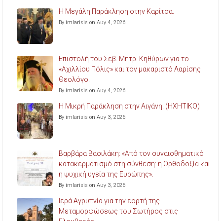
Η Μεγάλη Παράκληση στην Καρίτσα.
By imlarisis on Αυγ 4, 2026
Επιστολή του Σεβ. Μητρ. Κηθύρων για το
«Αχιλλίου Πόλις» και τον μακαριστό Λαρίσης
Θεολόγο.
By imlarisis on Αυγ 4, 2026
Η Μικρή Παράκληση στην Αιγάνη. (ΗΧΗΤΙΚΟ)
By imlarisis on Αυγ 3, 2026
Βαρβάρα Βασιλάκη: «Από τον συναισθηματικό
κατακερματισμό στη σύνθεση: η Ορθοδοξία και
η ψυχική υγεία της Ευρώπης».
By imlarisis on Αυγ 3, 2026
Ιερά Αγρυπνία για την εορτή της
Μεταμορφώσεως του Σωτήρος στις