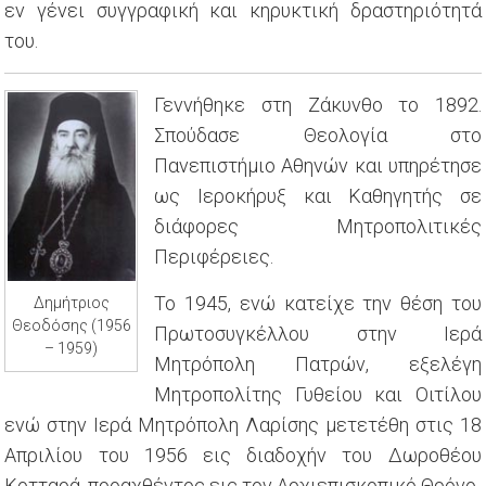
εν γένει συγγραφική και κηρυκτική δραστηριότητά
του.
Γεννήθηκε στη Ζάκυνθο το 1892.
Σπούδασε Θεολογία στο
Πανεπιστήμιο Αθηνών και υπηρέτησε
ως Ιεροκήρυξ και Καθηγητής σε
διάφορες Μητροπολιτικές
Περιφέρειες.
Το 1945, ενώ κατείχε την θέση του
Δημήτριος
Θεοδόσης (1956
Πρωτοσυγκέλλου στην Ιερά
– 1959)
Μητρόπολη Πατρών, εξελέγη
Μητροπολίτης Γυθείου και Οιτίλου
ενώ στην Ιερά Μητρόπολη Λαρίσης μετετέθη στις 18
Απριλίου του 1956 εις διαδοχήν του Δωροθέου
Κοτταρά, προαχθέντος εις τον Αρχιεπισκοπικό Θρόνο.