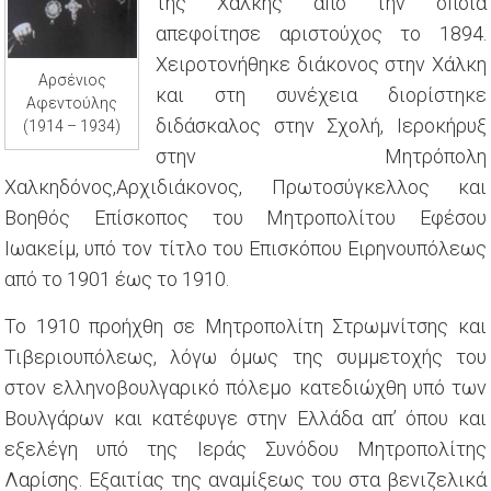
της Χάλκης από την οποία
απεφοίτησε αριστούχος το 1894.
Χειροτονήθηκε διάκονος στην Χάλκη
Αρσένιος
και στη συνέχεια διορίστηκε
Αφεντούλης
διδάσκαλος στην Σχολή, Ιεροκήρυξ
(1914 – 1934)
στην Μητρόπολη
Χαλκηδόνος,Αρχιδιάκονος, Πρωτοσύγκελλος και
Βοηθός Επίσκοπος του Μητροπολίτου Εφέσου
Ιωακείμ, υπό τον τίτλο του Επισκόπου Ειρηνουπόλεως
από το 1901 έως το 1910.
Το 1910 προήχθη σε Μητροπολίτη Στρωμνίτσης και
Τιβεριουπόλεως, λόγω όμως της συμμετοχής του
στον ελληνοβουλγαρικό πόλεμο κατεδιώχθη υπό των
Βουλγάρων και κατέφυγε στην Ελλάδα απ’ όπου και
εξελέγη υπό της Ιεράς Συνόδου Μητροπολίτης
Λαρίσης. Εξαιτίας της αναμίξεως του στα βενιζελικά