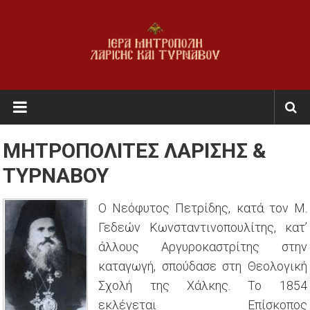
Skip
to
content
Ι.Μ.
Λαρίσης
&
ΜΗΤΡΟΠΟΛΙΤΕΣ ΛΑΡΙΣΗΣ &
Τυρνάβου
ΤΥΡΝΑΒΟΥ
Εκκλησία
Ο Νεόφυτος Πετρίδης, κατά τον Μ.
της
Γεδεών Κωνσταντινοπουλίτης, κατ’
Ελλάδος
άλλους Αργυροκαστρίτης στην
καταγωγή, σπούδασε στη Θεολογική
Σχολή της Χάλκης. Το 1854
εκλέγεται Επίσκοπος