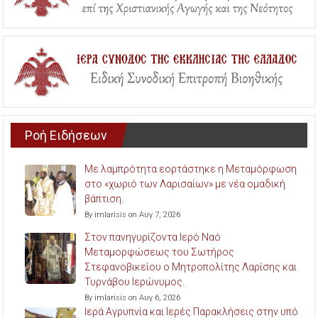
Ροή Ειδήσεων
Με λαμπρότητα εορτάστηκε η Μεταμόρφωση
στο «χωριό των Λαρισαίων» με νέα ομαδική
βάπτιση.
By imlarisis on Αυγ 7, 2026
Στον πανηγυρίζοντα Ιερό Ναό
Μεταμορφώσεως του Σωτήρος
Στεφανοβικείου ο Μητροπολίτης Λαρίσης και
Τυρνάβου Ιερώνυμος.
By imlarisis on Αυγ 6, 2026
Ιερά Αγρυπνία και Ιερές Παρακλήσεις στην υπό