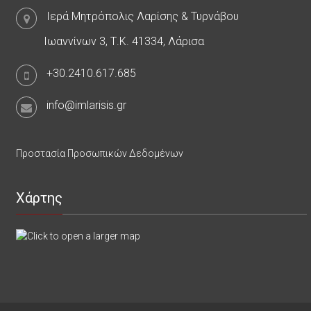
Ιερά Μητρόπολις Λαρίσης & Τυρνάβου
Ιωαννίνων 3, Τ.Κ. 41334, Λάρισα
+30.2410.617.685
info@imlarisis.gr
Προστασία Προσωπικών Δεδομένων
Χάρτης