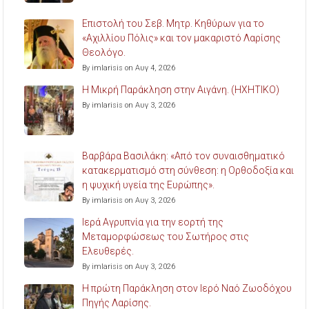
Επιστολή του Σεβ. Μητρ. Κηθύρων για το
«Αχιλλίου Πόλις» και τον μακαριστό Λαρίσης
Θεολόγο.
By imlarisis on Αυγ 4, 2026
Η Μικρή Παράκληση στην Αιγάνη. (ΗΧΗΤΙΚΟ)
By imlarisis on Αυγ 3, 2026
Βαρβάρα Βασιλάκη: «Από τον συναισθηματικό
κατακερματισμό στη σύνθεση: η Ορθοδοξία και
η ψυχική υγεία της Ευρώπης».
By imlarisis on Αυγ 3, 2026
Ιερά Αγρυπνία για την εορτή της
Μεταμορφώσεως του Σωτήρος στις
Ελευθερές.
By imlarisis on Αυγ 3, 2026
Η πρώτη Παράκληση στον Ιερό Ναό Ζωοδόχου
Πηγής Λαρίσης.