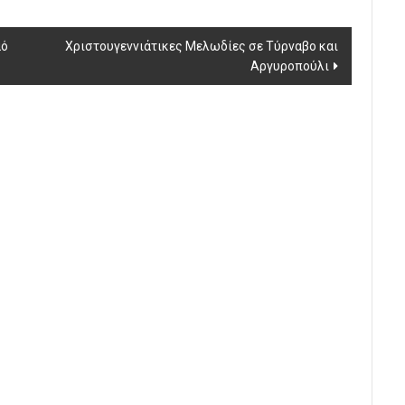
αό
Χριστουγεννιάτικες Μελωδίες σε Τύρναβο και
Αργυροπούλι