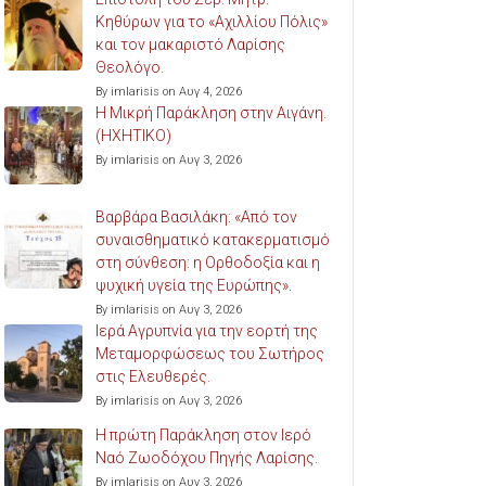
Κηθύρων για το «Αχιλλίου Πόλις»
και τον μακαριστό Λαρίσης
Θεολόγο.
By imlarisis on Αυγ 4, 2026
Η Μικρή Παράκληση στην Αιγάνη.
(ΗΧΗΤΙΚΟ)
By imlarisis on Αυγ 3, 2026
Βαρβάρα Βασιλάκη: «Από τον
συναισθηματικό κατακερματισμό
στη σύνθεση: η Ορθοδοξία και η
ψυχική υγεία της Ευρώπης».
By imlarisis on Αυγ 3, 2026
Ιερά Αγρυπνία για την εορτή της
Μεταμορφώσεως του Σωτήρος
στις Ελευθερές.
By imlarisis on Αυγ 3, 2026
Η πρώτη Παράκληση στον Ιερό
Ναό Ζωοδόχου Πηγής Λαρίσης.
By imlarisis on Αυγ 3, 2026