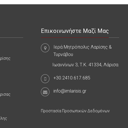
Επικοινωνήστε Μαζί Μας
Ιερά Μητρόπολις Λαρίσης &
Τυρνάβου
αρίσης
Ιωαννίνων 3, Τ.Κ. 41334, Λάρισα
+30.2410.617.685
info@imlarisis.gr
άρισας
Προστασία Προσωπικών Δεδομένων
υλης