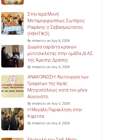
Στην Ιερά Μονή
Μεταμορφώσεως Σωτήρος
Ραψάνης ο Σεβασμιώτατος.
(ΗΧΗΤΙΚΟ)
By imlarisis on Αυγ 6, 2026
Δωρέα σαράντα κρανών
μοτοσικλέτας στην ομάδα ΔΙ.ΑΣ.
της Άμεσης Δράσης.
By imlarisis on Αυγ 5, 2026
ΑΝΑΚΟΙΝΩΣΗ: Λειτουργία των
Γραφείων της Ιεράς
Μητροπόλεως κατά τον μήνα
Αύγουστο.
By imlarisis on Αυγ 5, 2026
Η Μεγάλη Παράκληση στην
Καρίτσα.
By imlarisis on Αυγ 4, 2026
Επιστολή του Σεβ. Μητρ.