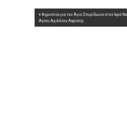
Post
Αγρυπνία για τον Άγιο Σπυρίδωνα στον Ιερό Ν
Αγίου Αχιλλίου Λαρίσης.
navigation