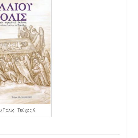
υ Πόλις | Τεύχος 9