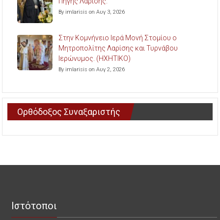
Πηγής Λαρίσης.
By imlarisis on Αυγ 3, 2026
Στην Κομνήνειο Ιερά Μονή Στομίου ο
Μητροπολίτης Λαρίσης και Τυρνάβου
Ιερώνυμος. (ΗΧΗΤΙΚΟ)
By imlarisis on Αυγ 2, 2026
Ορθόδοξος Συναξαριστής
Ιστότοποι