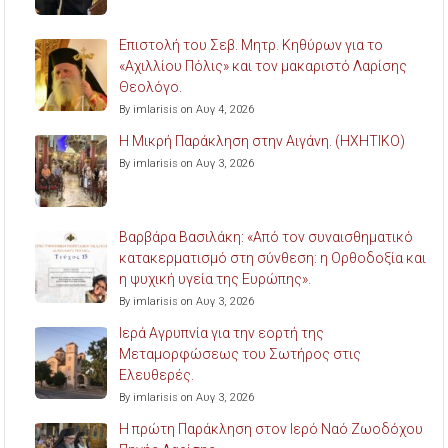
Επιστολή του Σεβ. Μητρ. Κηθύρων για το
«Αχιλλίου Πόλις» και τον μακαριστό Λαρίσης
Θεολόγο.
By imlarisis on Αυγ 4, 2026
Η Μικρή Παράκληση στην Αιγάνη. (ΗΧΗΤΙΚΟ)
By imlarisis on Αυγ 3, 2026
Βαρβάρα Βασιλάκη: «Από τον συναισθηματικό
κατακερματισμό στη σύνθεση: η Ορθοδοξία και
η ψυχική υγεία της Ευρώπης».
By imlarisis on Αυγ 3, 2026
Ιερά Αγρυπνία για την εορτή της
Μεταμορφώσεως του Σωτήρος στις
Ελευθερές.
By imlarisis on Αυγ 3, 2026
Η πρώτη Παράκληση στον Ιερό Ναό Ζωοδόχου