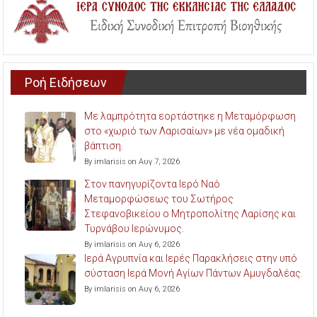
Ροή Ειδήσεων
Με λαμπρότητα εορτάστηκε η Μεταμόρφωση
στο «χωριό των Λαρισαίων» με νέα ομαδική
βάπτιση.
By imlarisis on Αυγ 7, 2026
Στον πανηγυρίζοντα Ιερό Ναό
Μεταμορφώσεως του Σωτήρος
Στεφανοβικείου ο Μητροπολίτης Λαρίσης και
Τυρνάβου Ιερώνυμος.
By imlarisis on Αυγ 6, 2026
Ιερά Αγρυπνία και Ιερές Παρακλήσεις στην υπό
σύσταση Ιερά Μονή Αγίων Πάντων Αμυγδαλέας.
By imlarisis on Αυγ 6, 2026