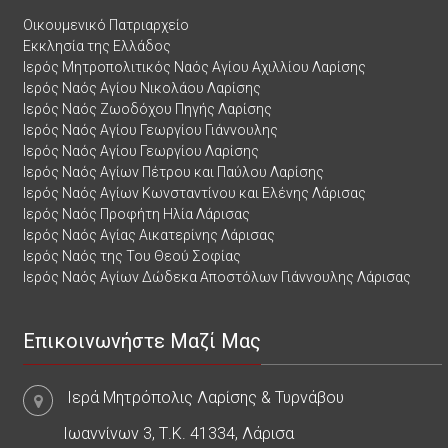
Οικουμενικό Πατριαρχείο
Εκκλησία της Ελλάδος
Ιερός Μητροπολιτικός Ναός Αγίου Αχιλλίου Λαρίσης
Ιερός Ναός Αγίου Νικολάου Λαρίσης
Ιερός Ναός Ζωοδόχου Πηγής Λαρίσης
Ιερός Ναός Αγίου Γεωργίου Γιάννουλης
Ιερός Ναός Αγίου Γεωργίου Λαρίσης
Ιερός Ναός Αγίων Πέτρου και Παύλου Λαρίσης
Ιερός Ναός Αγίων Κωνσταντίνου και Ελένης Λάρισας
Ιερός Ναός Προφήτη Ηλία Λάρισας
Ιερός Ναός Αγίας Αικατερίνης Λάρισας
Ιερός Ναός της Του Θεού Σοφίας
Ιερός Ναός Αγίων Δώδεκα Αποστόλων Γιάννουλης Λάρισας
Επικοινωνήστε Μαζί Μας
Ιερά Μητρόπολις Λαρίσης & Τυρνάβου
Ιωαννίνων 3, Τ.Κ. 41334, Λάρισα