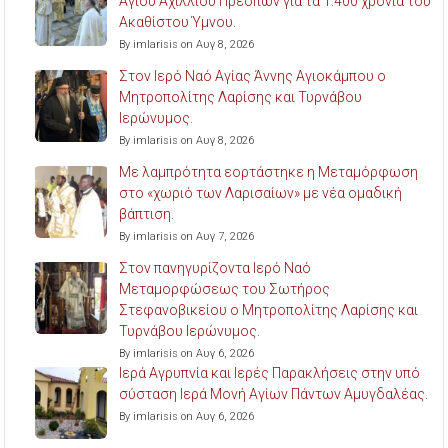
Αγίου Αχιλλίου Πρεσπών για τα 1.400 χρόνια του
Ακαθίστου Ύμνου.
By imlarisis on Αυγ 8, 2026
Στον Ιερό Ναό Αγίας Άννης Αγιοκάμπου ο
Μητροπολίτης Λαρίσης και Τυρνάβου
Ιερώνυμος.
By imlarisis on Αυγ 8, 2026
Με λαμπρότητα εορτάστηκε η Μεταμόρφωση
στο «χωριό των Λαρισαίων» με νέα ομαδική
βάπτιση.
By imlarisis on Αυγ 7, 2026
Στον πανηγυρίζοντα Ιερό Ναό
Μεταμορφώσεως του Σωτήρος
Στεφανοβικείου ο Μητροπολίτης Λαρίσης και
Τυρνάβου Ιερώνυμος.
By imlarisis on Αυγ 6, 2026
Ιερά Αγρυπνία και Ιερές Παρακλήσεις στην υπό
σύσταση Ιερά Μονή Αγίων Πάντων Αμυγδαλέας.
By imlarisis on Αυγ 6, 2026