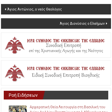
Post
Άγιος Αντώνιος, ο νεός Θεολόγος
navigation
Άγιος Διονύσιος ο Ελεήμων
Ροή Ειδήσεων
Αρχιερατική Θεία Λειτουργία στη Βασιλική του