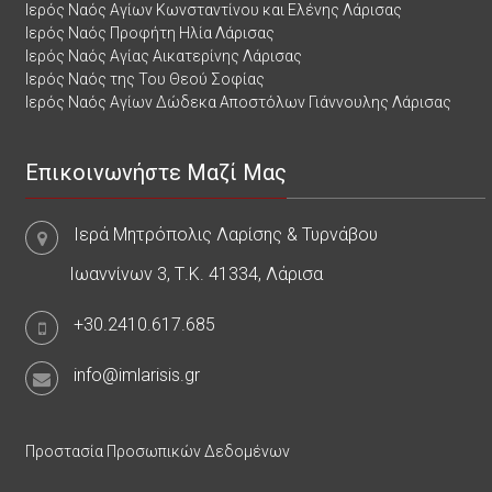
Ιερός Ναός Αγίων Κωνσταντίνου και Ελένης Λάρισας
Ιερός Ναός Προφήτη Ηλία Λάρισας
Ιερός Ναός Αγίας Αικατερίνης Λάρισας
Ιερός Ναός της Του Θεού Σοφίας
Ιερός Ναός Αγίων Δώδεκα Αποστόλων Γιάννουλης Λάρισας
Επικοινωνήστε Μαζί Μας
Ιερά Μητρόπολις Λαρίσης & Τυρνάβου
Ιωαννίνων 3, Τ.Κ. 41334, Λάρισα
+30.2410.617.685
info@imlarisis.gr
Προστασία Προσωπικών Δεδομένων