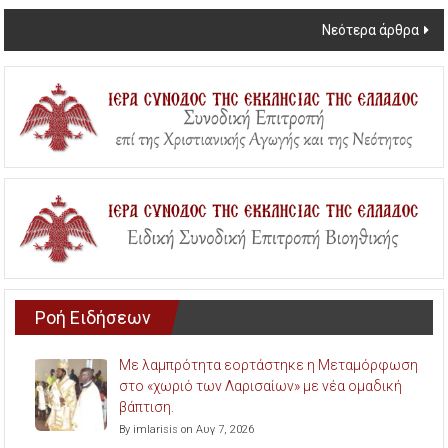
άρθρων
Νεότερα άρθρα
Ροή Ειδήσεων
Με λαμπρότητα εορτάστηκε η Μεταμόρφωση
στο «χωριό των Λαρισαίων» με νέα ομαδική
βάπτιση.
By imlarisis on Αυγ 7, 2026