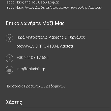
Ιερός Ναός της Του Θεού Σοφίας
Ιερός Ναός Αγίων Δώδεκα Αποστόλων Γιάννουλης Λάρισας
Επικοινωνήστε Μαζί Μας
Ιερά Μητρόπολις Λαρίσης & Τυρνάβου
Ιωαννίνων 3, Τ.Κ. 41334, Λάρισα
+30.2410.617.685
info@imlarisis.gr
Προστασία Προσωπικών Δεδομένων
Χάρτης