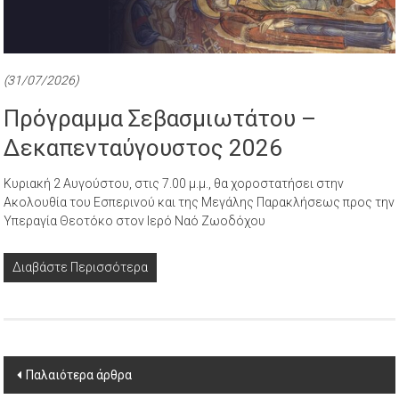
(31/07/2026)
Πρόγραμμα Σεβασμιωτάτου –
Δεκαπενταύγουστος 2026
Κυριακή 2 Αυγούστου, στις 7.00 μ.μ., θα χοροστατήσει στην
Ακολουθία του Εσπερινού και της Μεγάλης Παρακλήσεως προς την
Υπεραγία Θεοτόκο στον Ιερό Ναό Ζωοδόχου
Διαβάστε Περισσότερα
Πλοήγηση
Παλαιότερα άρθρα