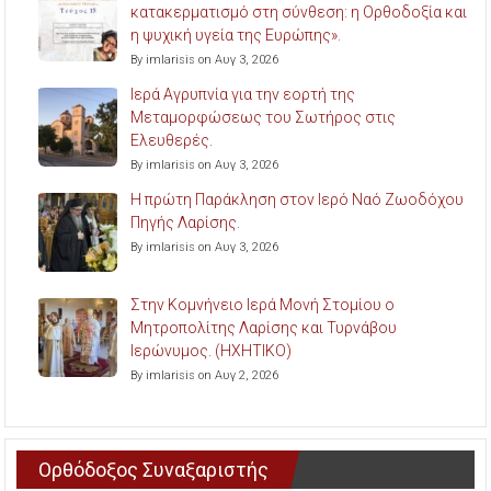
κατακερματισμό στη σύνθεση: η Ορθοδοξία και
η ψυχική υγεία της Ευρώπης».
By imlarisis on Αυγ 3, 2026
Ιερά Αγρυπνία για την εορτή της
Μεταμορφώσεως του Σωτήρος στις
Ελευθερές.
By imlarisis on Αυγ 3, 2026
Η πρώτη Παράκληση στον Ιερό Ναό Ζωοδόχου
Πηγής Λαρίσης.
By imlarisis on Αυγ 3, 2026
Στην Κομνήνειο Ιερά Μονή Στομίου ο
Μητροπολίτης Λαρίσης και Τυρνάβου
Ιερώνυμος. (ΗΧΗΤΙΚΟ)
By imlarisis on Αυγ 2, 2026
Ορθόδοξος Συναξαριστής