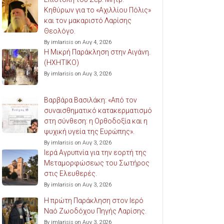
Κηθύρων για το «Αχιλλίου Πόλις»
και τον μακαριστό Λαρίσης
Θεολόγο.
By imlarisis on Αυγ 4, 2026
Η Μικρή Παράκληση στην Αιγάνη.
(ΗΧΗΤΙΚΟ)
By imlarisis on Αυγ 3, 2026
Βαρβάρα Βασιλάκη: «Από τον
συναισθηματικό κατακερματισμό
στη σύνθεση: η Ορθοδοξία και η
ψυχική υγεία της Ευρώπης».
By imlarisis on Αυγ 3, 2026
Ιερά Αγρυπνία για την εορτή της
Μεταμορφώσεως του Σωτήρος
στις Ελευθερές.
By imlarisis on Αυγ 3, 2026
Η πρώτη Παράκληση στον Ιερό
Ναό Ζωοδόχου Πηγής Λαρίσης.
By imlarisis on Αυγ 3, 2026