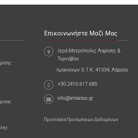
Επικοινωνήστε Μαζί Μας
Ιερά Μητρόπολις Λαρίσης &
Τυρνάβου
αρίσης
Ιωαννίνων 3, Τ.Κ. 41334, Λάρισα
+30.2410.617.685
info@imlarisis.gr
άρισας
Προστασία Προσωπικών Δεδομένων
υλης