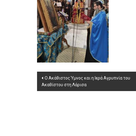
Post
O Ακάθιστος Ύμνος και η Ιερά Αγρυπνία του
Ακαθίστου στη Λάρισα
navigation