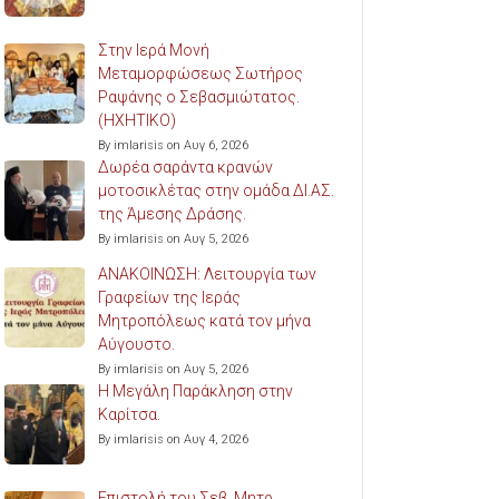
Στην Ιερά Μονή
Μεταμορφώσεως Σωτήρος
Ραψάνης ο Σεβασμιώτατος.
(ΗΧΗΤΙΚΟ)
By imlarisis on Αυγ 6, 2026
Δωρέα σαράντα κρανών
μοτοσικλέτας στην ομάδα ΔΙ.ΑΣ.
της Άμεσης Δράσης.
By imlarisis on Αυγ 5, 2026
ΑΝΑΚΟΙΝΩΣΗ: Λειτουργία των
Γραφείων της Ιεράς
Μητροπόλεως κατά τον μήνα
Αύγουστο.
By imlarisis on Αυγ 5, 2026
Η Μεγάλη Παράκληση στην
Καρίτσα.
By imlarisis on Αυγ 4, 2026
Επιστολή του Σεβ. Μητρ.