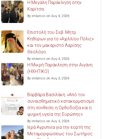
Η Μεγάλη Παράκληση στην
Καρίτσα.
By imlarisis on Αυγ 4, 2026
Επιστολή του Σεβ. Μητρ.
Κηθύρων για το «Αχιλλίου Πόλις»
και τον μακαριστό Λαρίσης
Θεολόγο.
By imlarisis on Αυγ 4, 2026
Η Μικρή Παράκληση στην Αιγάνη.
(ΗΧΗΤΙΚΟ)
By imlarisis on Αυγ 3, 2026
Βαρβάρα Βασιλάκη: «Από τον
συναισθηματικό κατακερματισμό
στη σύνθεση: η Ορθοδοξία και η
ψυχική υγεία της Ευρώπης».
By imlarisis on Αυγ 3, 2026
Ιερά Αγρυπνία για την εορτή της
Μεταμορφώσεως του Σωτήρος