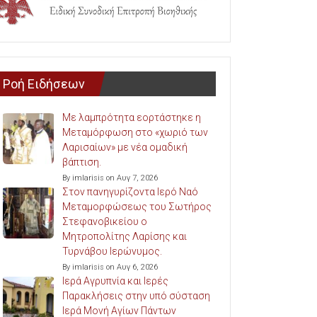
Ροή Ειδήσεων
Με λαμπρότητα εορτάστηκε η
Μεταμόρφωση στο «χωριό των
Λαρισαίων» με νέα ομαδική
βάπτιση.
By imlarisis on Αυγ 7, 2026
Στον πανηγυρίζοντα Ιερό Ναό
Μεταμορφώσεως του Σωτήρος
Στεφανοβικείου ο
Μητροπολίτης Λαρίσης και
Τυρνάβου Ιερώνυμος.
By imlarisis on Αυγ 6, 2026
Ιερά Αγρυπνία και Ιερές
Παρακλήσεις στην υπό σύσταση
Ιερά Μονή Αγίων Πάντων