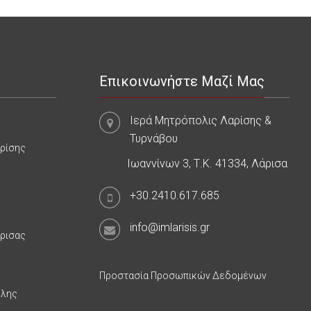
Επικοινωνήστε Μαζί Μας
Ιερά Μητρόπολις Λαρίσης &
Τυρνάβου
αρίσης
Ιωαννίνων 3, Τ.Κ. 41334, Λάρισα
+30.2410.617.685
info@imlarisis.gr
άρισας
Προστασία Προσωπικών Δεδομένων
υλης