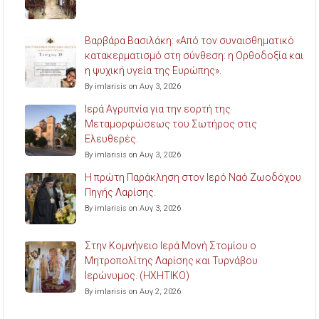
Βαρβάρα Βασιλάκη: «Από τον συναισθηματικό
κατακερματισμό στη σύνθεση: η Ορθοδοξία και
η ψυχική υγεία της Ευρώπης».
By imlarisis on Αυγ 3, 2026
Ιερά Αγρυπνία για την εορτή της
Μεταμορφώσεως του Σωτήρος στις
Ελευθερές.
By imlarisis on Αυγ 3, 2026
Η πρώτη Παράκληση στον Ιερό Ναό Ζωοδόχου
Πηγής Λαρίσης.
By imlarisis on Αυγ 3, 2026
Στην Κομνήνειο Ιερά Μονή Στομίου ο
Μητροπολίτης Λαρίσης και Τυρνάβου
Ιερώνυμος. (ΗΧΗΤΙΚΟ)
By imlarisis on Αυγ 2, 2026