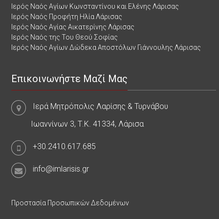
Ιερός Ναός Αγίων Κωνσταντίνου και Ελένης Λάρισας
Ιερός Ναός Προφήτη Ηλία Λάρισας
Ιερός Ναός Αγίας Αικατερίνης Λάρισας
Ιερός Ναός της Του Θεού Σοφίας
Ιερός Ναός Αγίων Δώδεκα Αποστόλων Γιάννουλης Λάρισας
Επικοινωνήστε Μαζί Μας
Ιερά Μητρόπολις Λαρίσης & Τυρνάβου
Ιωαννίνων 3, Τ.Κ. 41334, Λάρισα
+30.2410.617.685
info@imlarisis.gr
Προστασία Προσωπικών Δεδομένων