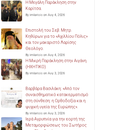
Η Μεγάλη Παράκληση στην
Καρίτσα.
By imlarisis on Αυγ 4, 2026
Επιστολή του Σεβ. Μητρ.
Κηθύρων για το «Αχιλλίου Πόλις»
και τον μακαριστό Λαρίσης
Θεολόγο.
By imlarisis on Αυγ 4, 2026
Η Μικρή Παράκληση στην Αιγάνη.
(ΗΧΗΤΙΚΟ)
By imlarisis on Αυγ 3, 2026
Βαρβάρα Βασιλάκη: «Από τον
συναισθηματικό κατακερματισμό
στη σύνθεση: η Ορθοδοξία και η
ψυχική υγεία της Ευρώπης».
By imlarisis on Αυγ 3, 2026
Ιερά Αγρυπνία για την εορτή της
Μεταμορφώσεως του Σωτήρος