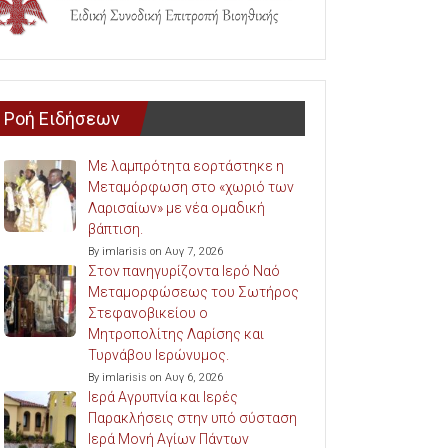
Ροή Ειδήσεων
Με λαμπρότητα εορτάστηκε η
Μεταμόρφωση στο «χωριό των
Λαρισαίων» με νέα ομαδική
βάπτιση.
By imlarisis on Αυγ 7, 2026
Στον πανηγυρίζοντα Ιερό Ναό
Μεταμορφώσεως του Σωτήρος
Στεφανοβικείου ο
Μητροπολίτης Λαρίσης και
Τυρνάβου Ιερώνυμος.
By imlarisis on Αυγ 6, 2026
Ιερά Αγρυπνία και Ιερές
Παρακλήσεις στην υπό σύσταση
Ιερά Μονή Αγίων Πάντων