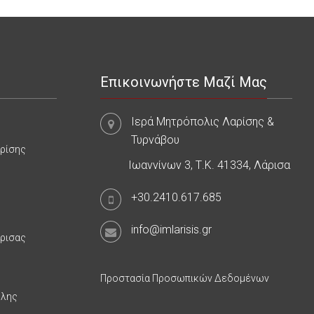
Επικοινωνήστε Μαζί Μας
Ιερά Μητρόπολις Λαρίσης &
Τυρνάβου
αρίσης
Ιωαννίνων 3, Τ.Κ. 41334, Λάρισα
+30.2410.617.685
info@imlarisis.gr
άρισας
Προστασία Προσωπικών Δεδομένων
υλης