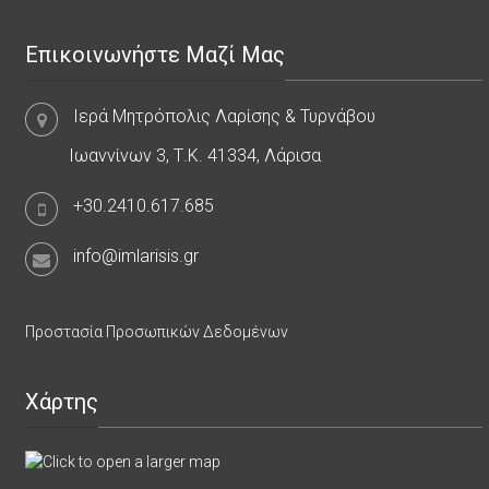
Επικοινωνήστε Μαζί Μας
Ιερά Μητρόπολις Λαρίσης & Τυρνάβου
Ιωαννίνων 3, Τ.Κ. 41334, Λάρισα
+30.2410.617.685
info@imlarisis.gr
Προστασία Προσωπικών Δεδομένων
Χάρτης