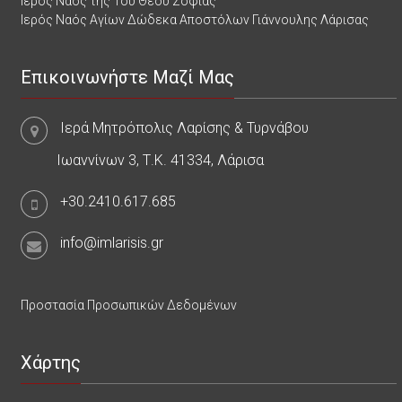
Ιερός Ναός της Του Θεού Σοφίας
Ιερός Ναός Αγίων Δώδεκα Αποστόλων Γιάννουλης Λάρισας
Επικοινωνήστε Μαζί Μας
Ιερά Μητρόπολις Λαρίσης & Τυρνάβου
Ιωαννίνων 3, Τ.Κ. 41334, Λάρισα
+30.2410.617.685
info@imlarisis.gr
Προστασία Προσωπικών Δεδομένων
Χάρτης