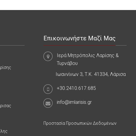
Επικοινωνήστε Μαζί Μας
Ιερά Μητρόπολις Λαρίσης &
Τυρνάβου
αρίσης
Ιωαννίνων 3, Τ.Κ. 41334, Λάρισα
+30.2410.617.685
info@imlarisis.gr
άρισας
Προστασία Προσωπικών Δεδομένων
υλης