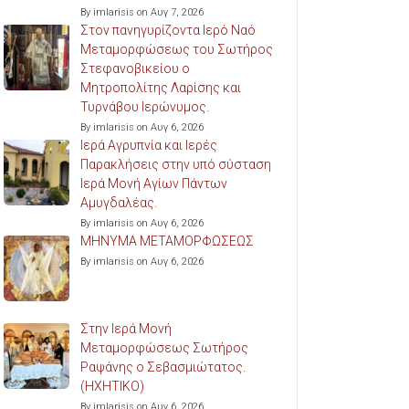
By imlarisis on Αυγ 7, 2026
Στον πανηγυρίζοντα Ιερό Ναό
Μεταμορφώσεως του Σωτήρος
Στεφανοβικείου ο
Μητροπολίτης Λαρίσης και
Τυρνάβου Ιερώνυμος.
By imlarisis on Αυγ 6, 2026
Ιερά Αγρυπνία και Ιερές
Παρακλήσεις στην υπό σύσταση
Ιερά Μονή Αγίων Πάντων
Αμυγδαλέας.
By imlarisis on Αυγ 6, 2026
ΜΗΝΥΜΑ ΜΕΤΑΜΟΡΦΩΣΕΩΣ
By imlarisis on Αυγ 6, 2026
Στην Ιερά Μονή
Μεταμορφώσεως Σωτήρος
Ραψάνης ο Σεβασμιώτατος.
(ΗΧΗΤΙΚΟ)
By imlarisis on Αυγ 6, 2026