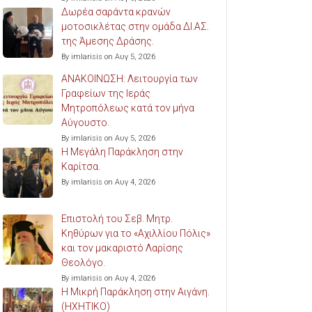
Δωρέα σαράντα κρανών
μοτοσικλέτας στην ομάδα ΔΙ.ΑΣ.
της Άμεσης Δράσης.
By imlarisis on Αυγ 5, 2026
ΑΝΑΚΟΙΝΩΣΗ: Λειτουργία των
Γραφείων της Ιεράς
Μητροπόλεως κατά τον μήνα
Αύγουστο.
By imlarisis on Αυγ 5, 2026
Η Μεγάλη Παράκληση στην
Καρίτσα.
By imlarisis on Αυγ 4, 2026
Επιστολή του Σεβ. Μητρ.
Κηθύρων για το «Αχιλλίου Πόλις»
και τον μακαριστό Λαρίσης
Θεολόγο.
By imlarisis on Αυγ 4, 2026
Η Μικρή Παράκληση στην Αιγάνη.
(ΗΧΗΤΙΚΟ)