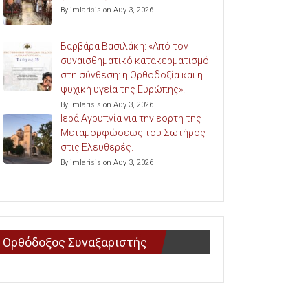
By imlarisis on Αυγ 3, 2026
Βαρβάρα Βασιλάκη: «Από τον
συναισθηματικό κατακερματισμό
στη σύνθεση: η Ορθοδοξία και η
ψυχική υγεία της Ευρώπης».
By imlarisis on Αυγ 3, 2026
Ιερά Αγρυπνία για την εορτή της
Μεταμορφώσεως του Σωτήρος
στις Ελευθερές.
By imlarisis on Αυγ 3, 2026
Ορθόδοξος Συναξαριστής