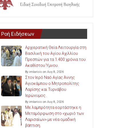
Ροή Ειδήσεων
Αρχιερατική Θεία Λειτουργία στη
Βασιλική του Αγίου Αχιλλίου
Πρεσπών για τα 1.400 χρόνια του
Ακαθίστου Ύμνου.
By imlarisis on Αυγ 8, 2026
Στον Ιερό Ναό Αγίας Άννης
Αγιοκάμπου ο Μητροπολίτης
Λαρίσης και Τυρνάβου
Ιερώνυμος.
By imlarisis on Αυγ 8, 2026
Με λαμπρότητα εορτάστηκε η
Μεταμόρφωση στο «χωριό των
Λαρισαίων» με νέα ομαδική
βάπτιση.