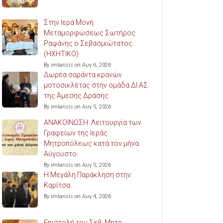
Στην Ιερά Μονή
Μεταμορφώσεως Σωτήρος
Ραψάνης ο Σεβασμιώτατος.
(ΗΧΗΤΙΚΟ)
By imlarisis on Αυγ 6, 2026
Δωρέα σαράντα κρανών
μοτοσικλέτας στην ομάδα ΔΙ.ΑΣ.
της Άμεσης Δράσης.
By imlarisis on Αυγ 5, 2026
ΑΝΑΚΟΙΝΩΣΗ: Λειτουργία των
Γραφείων της Ιεράς
Μητροπόλεως κατά τον μήνα
Αύγουστο.
By imlarisis on Αυγ 5, 2026
Η Μεγάλη Παράκληση στην
Καρίτσα.
By imlarisis on Αυγ 4, 2026
Επιστολή του Σεβ. Μητρ.