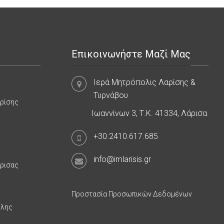
Επικοινωνήστε Μαζί Μας
Ιερά Μητρόπολις Λαρίσης &
Τυρνάβου
αρίσης
Ιωαννίνων 3, Τ.Κ. 41334, Λάρισα
+30.2410.617.685
info@imlarisis.gr
άρισας
Προστασία Προσωπικών Δεδομένων
υλης