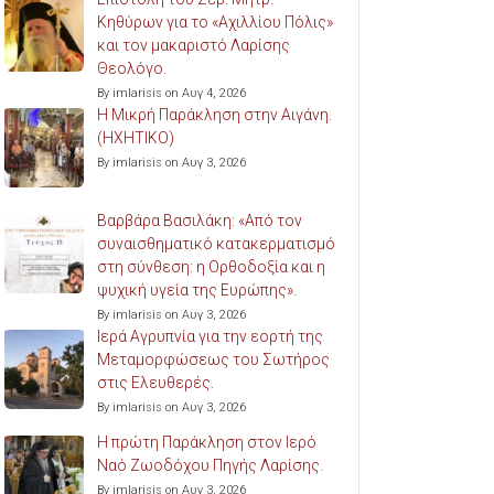
Κηθύρων για το «Αχιλλίου Πόλις»
και τον μακαριστό Λαρίσης
Θεολόγο.
By imlarisis on Αυγ 4, 2026
Η Μικρή Παράκληση στην Αιγάνη.
(ΗΧΗΤΙΚΟ)
By imlarisis on Αυγ 3, 2026
Βαρβάρα Βασιλάκη: «Από τον
συναισθηματικό κατακερματισμό
στη σύνθεση: η Ορθοδοξία και η
ψυχική υγεία της Ευρώπης».
By imlarisis on Αυγ 3, 2026
Ιερά Αγρυπνία για την εορτή της
Μεταμορφώσεως του Σωτήρος
στις Ελευθερές.
By imlarisis on Αυγ 3, 2026
Η πρώτη Παράκληση στον Ιερό
Ναό Ζωοδόχου Πηγής Λαρίσης.
By imlarisis on Αυγ 3, 2026