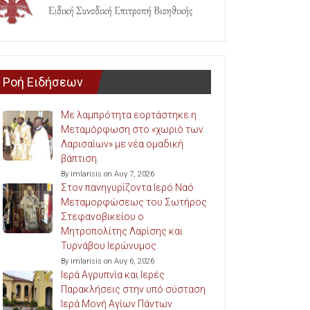
Ροή Ειδήσεων
Με λαμπρότητα εορτάστηκε η
Μεταμόρφωση στο «χωριό των
Λαρισαίων» με νέα ομαδική
βάπτιση.
By imlarisis on Αυγ 7, 2026
Στον πανηγυρίζοντα Ιερό Ναό
Μεταμορφώσεως του Σωτήρος
Στεφανοβικείου ο
Μητροπολίτης Λαρίσης και
Τυρνάβου Ιερώνυμος.
By imlarisis on Αυγ 6, 2026
Ιερά Αγρυπνία και Ιερές
Παρακλήσεις στην υπό σύσταση
Ιερά Μονή Αγίων Πάντων