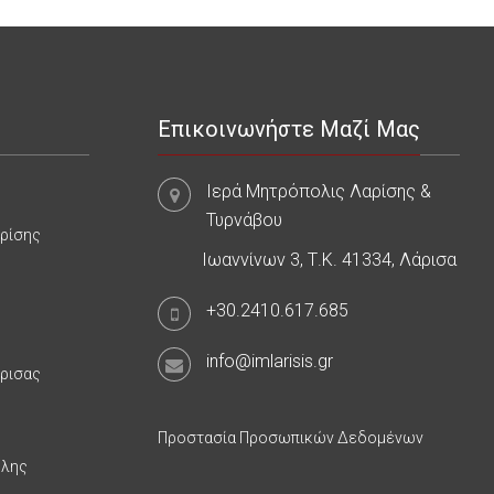
Επικοινωνήστε Μαζί Μας
Ιερά Μητρόπολις Λαρίσης &
Τυρνάβου
αρίσης
Ιωαννίνων 3, Τ.Κ. 41334, Λάρισα
+30.2410.617.685
info@imlarisis.gr
άρισας
Προστασία Προσωπικών Δεδομένων
υλης