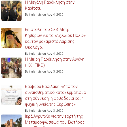
Η Μεγάλη Παράκληση στην
Καρίτσα.
By imlarisis on Αυγ 4, 2026
Επιστολή του Σεβ. Μητρ.
Κηθύρων για το «Αχιλλίου Πόλις»
και τον μακαριστό Λαρίσης
Θεολόγο.
By imlarisis on Αυγ 4, 2026
Η Μικρή Παράκληση στην Αιγάνη.
(ΗΧΗΤΙΚΟ)
By imlarisis on Αυγ 3, 2026
Βαρβάρα Βασιλάκη: «Από τον
συναισθηματικό κατακερματισμό
στη σύνθεση: η Ορθοδοξία και η
ψυχική υγεία της Ευρώπης».
By imlarisis on Αυγ 3, 2026
Ιερά Αγρυπνία για την εορτή της
Μεταμορφώσεως του Σωτήρος