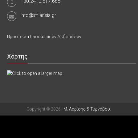
+30.2410.617.685
info@imlarisis.gr
Προστασία Προσωπικών Δεδομένων
Χάρτης
Copyright © 2026
Ι.Μ. Λαρίσης & Τυρνάβου
.