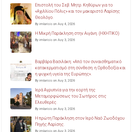
Επιστολή του Σεβ. Μητρ. Κηθύρων για το
«Αχιλλίου Πόλις» και τον μακαριστό Λαρίσης
Θεολόγο.
By imlarisis on Αυγ 4, 2026
Η Μικρή Παράκληση στην Αιγάνη. (ΗΧΗΤΙΚΟ)
By imlarisis on Αυγ 3, 2026
Βαρβάρα Βασιλάκη: «Από τον συναισθηματικό
κατακερματισμό στη σύνθεση: η Ορθοδοξία και
η ψυχική υγεία της Ευρώπης».
By imlarisis on Αυγ 3, 2026
Ιερά Αγρυπνία για την εορτή της
Μεταμορφώσεως του Σωτήρος στις
Ελευθερές.
By imlarisis on Αυγ 3, 2026
Η πρώτη Παράκληση στον Ιερό Ναό Ζωοδόχου
Πηγής Λαρίσης.
By imlarisis on Αυγ 3, 2026