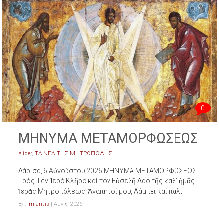
0
ΜΗΝΥΜΑ ΜΕΤΑΜΟΡΦΩΣΕΩΣ
slider
,
ΤΑ ΝΕΑ ΤΗΣ ΜΗΤΡΟΠΟΛΗΣ
Λάρισα, 6 Αὐγούστου 2026 ΜΗΝΥΜΑ ΜΕΤΑΜΟΡΦΩΣΕΩΣ
Πρός Τόν Ἱερό Κλῆρο καί τόν Εὐσεβῆ Λαό τῆς καθ’ ἡμᾶς
Ἱερᾶς Μητροπόλεως. Ἀγαπητοί μου, Λάμπει καί πάλι
By :
imlarisis
| Αυγ 6, 2026