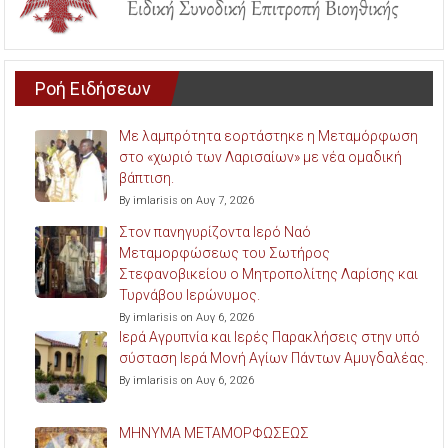
Ροή Ειδήσεων
Με λαμπρότητα εορτάστηκε η Μεταμόρφωση
στο «χωριό των Λαρισαίων» με νέα ομαδική
βάπτιση.
By imlarisis on Αυγ 7, 2026
Στον πανηγυρίζοντα Ιερό Ναό
Μεταμορφώσεως του Σωτήρος
Στεφανοβικείου ο Μητροπολίτης Λαρίσης και
Τυρνάβου Ιερώνυμος.
By imlarisis on Αυγ 6, 2026
Ιερά Αγρυπνία και Ιερές Παρακλήσεις στην υπό
σύσταση Ιερά Μονή Αγίων Πάντων Αμυγδαλέας.
By imlarisis on Αυγ 6, 2026
ΜΗΝΥΜΑ ΜΕΤΑΜΟΡΦΩΣΕΩΣ