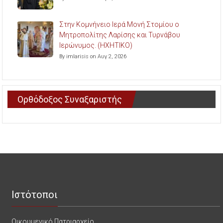
Στην Κομνήνειο Ιερά Μονή Στομίου ο
Μητροπολίτης Λαρίσης και Τυρνάβου
Ιερώνυμος. (ΗΧΗΤΙΚΟ)
By imlarisis on Αυγ 2, 2026
Ορθόδοξος Συναξαριστής
Ιστότοποι
Οικουμενικό Πατριαρχείο