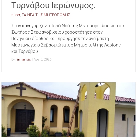
Τυρνάβου Ιερώνυμος.
slider
,
ΤΑ ΝΕΑ ΤΗΣ ΜΗΤΡΟΠΟΛΗΣ
Στον πανηγυρίζοντα Ιερό Ναό της Μεταμορφώσεως του
Σωτήρος Στεφανοβικείου χοροστάτησε στον
Πανηγυρικό Όρθρο και ιερούργησε την αναίμακτη
Μυσταγωγία ο Σεβασμιώτατος Μητροπολίτης Λαρίσης
και Τυρνάβου
By :
imlarisis
| Αυγ 6, 2026