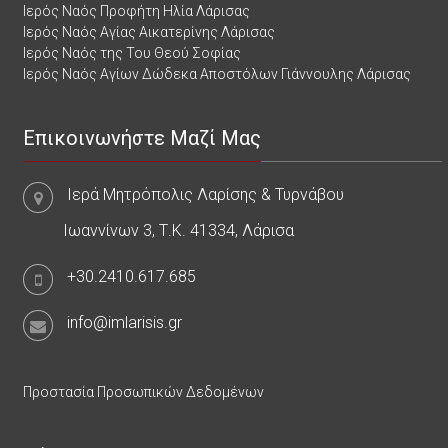
Ιερός Ναός Προφήτη Ηλία Λάρισας
Ιερός Ναός Αγίας Αικατερίνης Λάρισας
Ιερός Ναός της Του Θεού Σοφίας
Ιερός Ναός Αγίων Δώδεκα Αποστόλων Γιάννουλης Λάρισας
Επικοινωνήστε Μαζί Μας
Ιερά Μητρόπολις Λαρίσης & Τυρνάβου
Ιωαννίνων 3, Τ.Κ. 41334, Λάρισα
+30.2410.617.685
info@imlarisis.gr
Προστασία Προσωπικών Δεδομένων