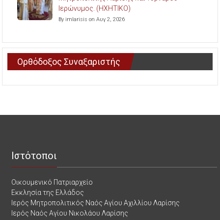
Ιερώνυμος. (ΗΧΗΤΙΚΟ)
By imlarisis on Αυγ 2, 2026
Ορθόδοξος Συναξαριστής
Ιστότοποι
Οικουμενικό Πατριαρχείο
Εκκλησία της Ελλάδος
Ιερός Μητροπολιτικός Ναός Αγίου Αχιλλίου Λαρίσης
Ιερός Ναός Αγίου Νικολάου Λαρίσης