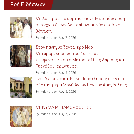
Ροή Ειδήσεων
Με λαμπρότητα εορτάστηκε η Μεταμόρφωση
στο «χωριό των Λαρισαίων» με νέα ομαδική
βάπτιση.
By imlarisis on Αυγ 7, 2026
Στον πανηγυρίζοντα Ιερό Ναό
Μεταμορφώσεως του Σωτήρος
Στεφανοβικείου ο Μητροπολίτης Λαρίσης και
Τυρνάβου Ιερώνυμος.
By imlarisis on Αυγ 6, 2026
Ιερά Αγρυπνία και Ιερές Παρακλήσεις στην υπό
σύσταση Ιερά Μονή Αγίων Πάντων Αμυγδαλέας.
By imlarisis on Αυγ 6, 2026
ΜΗΝΥΜΑ ΜΕΤΑΜΟΡΦΩΣΕΩΣ
By imlarisis on Αυγ 6, 2026