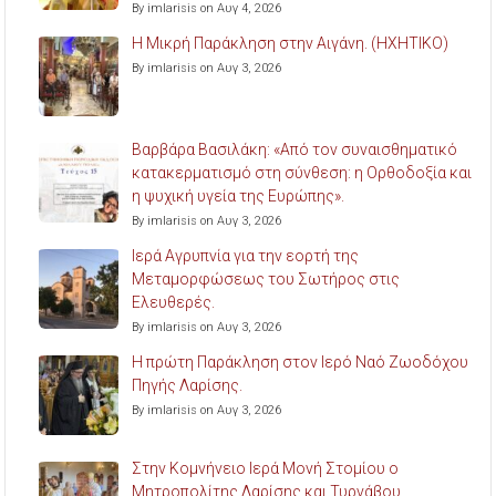
By imlarisis on Αυγ 4, 2026
Η Μικρή Παράκληση στην Αιγάνη. (ΗΧΗΤΙΚΟ)
By imlarisis on Αυγ 3, 2026
Βαρβάρα Βασιλάκη: «Από τον συναισθηματικό
κατακερματισμό στη σύνθεση: η Ορθοδοξία και
η ψυχική υγεία της Ευρώπης».
By imlarisis on Αυγ 3, 2026
Ιερά Αγρυπνία για την εορτή της
Μεταμορφώσεως του Σωτήρος στις
Ελευθερές.
By imlarisis on Αυγ 3, 2026
Η πρώτη Παράκληση στον Ιερό Ναό Ζωοδόχου
Πηγής Λαρίσης.
By imlarisis on Αυγ 3, 2026
Στην Κομνήνειο Ιερά Μονή Στομίου ο
Μητροπολίτης Λαρίσης και Τυρνάβου