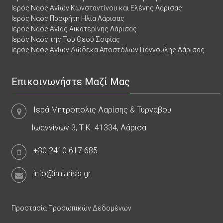
Ιερός Ναός Αγίων Κωνσταντίνου και Ελένης Λάρισας
Ιερός Ναός Προφήτη Ηλία Λάρισας
Ιερός Ναός Αγίας Αικατερίνης Λάρισας
Ιερός Ναός της Του Θεού Σοφίας
Ιερός Ναός Αγίων Δώδεκα Αποστόλων Γιάννουλης Λάρισας
Επικοινωνήστε Μαζί Μας
Ιερά Μητρόπολις Λαρίσης & Τυρνάβου
Ιωαννίνων 3, Τ.Κ. 41334, Λάρισα
+30.2410.617.685
info@imlarisis.gr
Προστασία Προσωπικών Δεδομένων