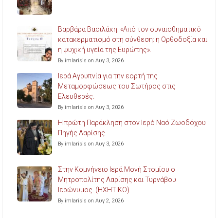
Βαρβάρα Βασιλάκη: «Από τον συναισθηματικό
κατακερματισμό στη σύνθεση: η Ορθοδοξία και
η ψυχική υγεία της Ευρώπης».
By imlarisis on Αυγ 3, 2026
Ιερά Αγρυπνία για την εορτή της
Μεταμορφώσεως του Σωτήρος στις
Ελευθερές.
By imlarisis on Αυγ 3, 2026
Η πρώτη Παράκληση στον Ιερό Ναό Ζωοδόχου
Πηγής Λαρίσης.
By imlarisis on Αυγ 3, 2026
Στην Κομνήνειο Ιερά Μονή Στομίου ο
Μητροπολίτης Λαρίσης και Τυρνάβου
Ιερώνυμος. (ΗΧΗΤΙΚΟ)
By imlarisis on Αυγ 2, 2026