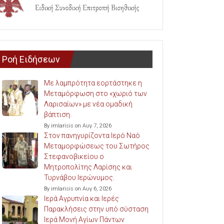
Ροή Ειδήσεων
Με λαμπρότητα εορτάστηκε η
Μεταμόρφωση στο «χωριό των
Λαρισαίων» με νέα ομαδική
βάπτιση.
By imlarisis on Αυγ 7, 2026
Στον πανηγυρίζοντα Ιερό Ναό
Μεταμορφώσεως του Σωτήρος
Στεφανοβικείου ο
Μητροπολίτης Λαρίσης και
Τυρνάβου Ιερώνυμος.
By imlarisis on Αυγ 6, 2026
Ιερά Αγρυπνία και Ιερές
Παρακλήσεις στην υπό σύσταση
Ιερά Μονή Αγίων Πάντων