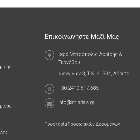
Επικοινωνήστε Μαζί Μας
Ιερά Μητρόπολις Λαρίσης &
Τυρνάβου
αρίσης
Ιωαννίνων 3, Τ.Κ. 41334, Λάρισα
+30.2410.617.685
info@imlarisis.gr
άρισας
Προστασία Προσωπικών Δεδομένων
υλης