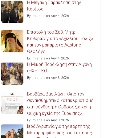
Η Μεγάλη Παράκληση στην
Καρίτσα.
By imlarisis on Αυγ 4, 2026
Επιστολή του Σεβ. Μητρ.
Κηθύρων για το «Αχιλλίου Πόλις»
και τον μακαριστό Λαρίσης
Θεολόγο.
By imlarisis on Αυγ 4, 2026
Η Μικρή Παράκληση στην Αιγάνη.
(ΗΧΗΤΙΚΟ)
By imlarisis on Αυγ 3, 2026
Βαρβάρα Βασιλάκη: «Από τον
συναισθηματικό κατακερματισμό
στη σύνθεση: η Ορθοδοξία και η
ψυχική υγεία της Ευρώπης».
By imlarisis on Αυγ 3, 2026
Ιερά Αγρυπνία για την εορτή της
Μεταμορφώσεως του Σωτήρος